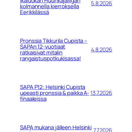
ikäluokan Huuhkajaliigan
5.8.2026
kolmannella kierroksella
Eerikkilässä
Pronssia Tikkurila Cupista –
SAPAn 12-vuotiaat
4.8.2026
ratkaisivat mitalin
rangaistuspotkukisassa!
SAPA P12: Helsinki Cupista
13.7.2026
upeasti pronssia & paikka A-
finaaleissa
SAPA mukana jälleen Helsinki
7.7.2026