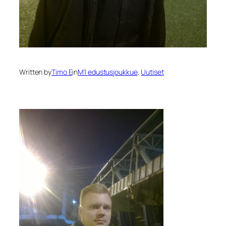
Written by
Timo E
in
M1 edustusjoukkue
, 
Uutiset