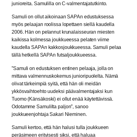
junioreita. Samulilla on C-valmentajatutkinto.
Samuli on ollut aikoinaan SAPAn edustuksessa
myös pelaajan roolissa lopettaen siellä kaudella
2006. Hän on pelannut krunalaisseuran miesten
kaikissa kolmessa joukkueessa pelaten viime
kaudella SAPAn kakkosjoukkueessa. Samuli pelaa
tällä hetkellä SAPAn futsaljoukkueessa.
”Samuli on edustuksen entinen pelaaja, jolla on
mittava valmennuskokemus junioripuolelta. Nämä
olivat tärkeimpiä syitä, että hän oli meidän
ykkösvaihtoehto uudeksi päävalmentajaksi kun
Tuomo (Känsäkoski) ei ollut enää käytettävissä.
Odotamme Samulilta paljon”, sanoo
joukkueenjohtaja Sakari Nieminen.
Samuli kertoo, että hän halusi tulla joukkueen
peräsimeen erityisesti siksi, että haluaa