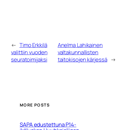
←
Timo Erkkilä
Anelma Lahikainen
valittiin vuoden
valtakunnallisten
seuratoimijaksi
taitokisojen kärjessä
→
MORE POSTS
SAPA edustettuna P14-