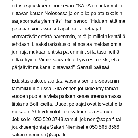
edustusjoukkueen nousevan. ”SAPA on pelannut jo
riittävän kauan Nelosessa ja on aika palata takaisin
sarjaporrasta ylemmäs”, hän sanoo. ”Haluan, että me
pelataan voittavaa jalkapalloa, ja pelaajat
ymmärtävät entistä paremmin, mitä ja milloin kentällä
tehdään. Lisäksi tarkoitus olisi nostaa meidän omia
junnuja mukaan entistä paremmin, sillä taso heillä
riittää hyvin. Viime kausi oli jo hyvä esimerkki, että
pärjäävät mukana loistavasti”, Samuli päättää.
Edustusjoukkue aloittaa varsinaisen pre-seasonin
tammikuun alussa. Sitä ennen joukkue käy tämän
vuoden puolella vielä parisen kertaa treenaamassa
tiistaina Bolliksella. Uudet pelaajat ovat tervetulleita
mukaan. Yhteydenotot joko valmentaja Samuli
Jokiselle 050 520 3748 samuli.jokinen@sapa.fi tai
joukkueenjohtaja Sakari Niemiselle 050 565 8566
sakari.nieminen@sapa.fi