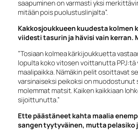
saapuminen on varmasti yksi merkittävim
mitään pois puolustuslinjalta”.
Kakkosjoukkueen kuudesta kolmen kä
viidesti tasurin ja hävisi vain kerran
”Tosiaan kolmea kärkijoukkuetta vastaa
lopulta koko vitosen voittanutta PPJ:tä 
maalipaikka. Nämäkin pelit osoittavat s
varsinaiseksi peikoksi on muodostunut s
molemmat matsit. Kaiken kaikkiaan lohko 
sijoittunutta.”
Ette päästäneet kahta maalia enempä
sangen tyytyväinen, mutta pelasiko 