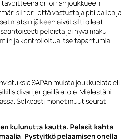
nka tavoitteena on oman joukkueen
än siihen, että vastustaja piti palloa ja
set matsin jälkeen eivät silti olleet
äsääntöisesti peleistä jäi hyvä maku
miin ja kontrolloitua itse tapahtumia
hvistuksia SAPAn muista joukkueista eli
lla divarijengeillä ei ole. Mielestäni
massa. Selkeästi monet muut seurat
nen kulunutta kautta. Pelasit kahta
 maalia. Pystyitkö pelaamisen ohella