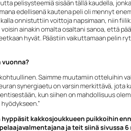
utta pelisysteemiä sisään tällä kaudella, jo
tamana edellisenä kautena peli oli mennyt enemm
kalla onnistuttiin voittoja napsimaan, niin fiilik
a voisin ainakin omalta osaltani sanoa, että pä
eetkaan hyvät. Päästiin vaikuttamaan pelin ryt
nä vuonna?
n kohtuullinen. Saimme muutamiin otteluihin va
ran synergiaetu on varsin merkittävä, jota kaiki
a entisestään, kun siihen on mahdollisuus ole
 hyödykseen.”
kun hyppäsit kakkosjoukkueen puikkoihin en
pelaajavalmentajana ja teit siinä sivussa 6