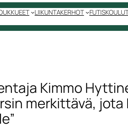
OUKKUEET
LIIKUNTAKERHOT
FUTISKOULUT 
entaja Kimmo Hyttin
sin merkittävä, jota k
le”