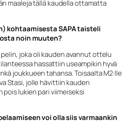
än maaleja tällä kaudella ottamatta
) kohtaamisesta SAPA taisteli
ohkosta noin muuten?
elin, joka oli kauden avannut ottelu
1 tilanteessa hassattiin useampikin hyvä
inkä joukkueen tahansa. Toisaalta M2:lle
 Stasi, jolle hävittiin kauden
pois lukien pari viimeiseksi
elaamiseen voi olla siis varmaankin