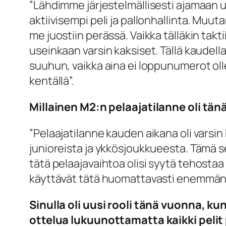
”Lähdimme järjestelmällisesti ajamaan u
aktiivisempi peli ja pallonhallinta. Muu
me juostiin perässä. Vaikka tälläkin taktii
useinkaan varsin kaksiset. Tällä kaudell
suuhun, vaikka aina ei loppunumerot oll
kentällä”.
Millainen M2:n pelaajatilanne oli tä
”Pelaajatilanne kauden aikana oli varsi
junioreista ja ykkösjoukkueesta. Tämä seu
tätä
pelaajavaihtoa
olisi syytä tehosta
käyttävät tätä huomattavasti enemmän
Sinulla oli uusi rooli tänä vuonna, 
ottelua lukuunottamatta kaikki pelit 