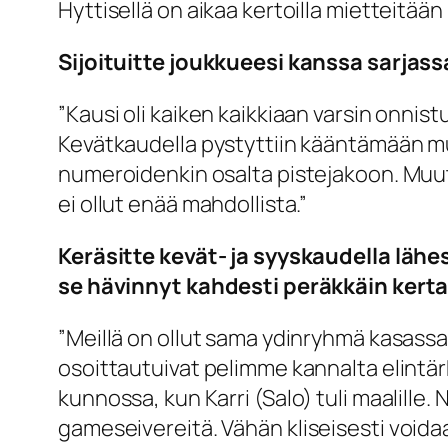
Hyttisellä on aikaa kertoilla mietteitä
Sijoituitte joukkueesi kanssa sarjassa
”Kausi oli kaiken kaikkiaan varsin onnist
Kevätkaudella pystyttiin kääntämään mu
numeroidenkin osalta pistejakoon. Muuta
ei ollut enää mahdollista.”
Keräsitte kevät- ja syyskaudella lähes
se hävinnyt kahdesti peräkkäin kert
”Meillä on ollut sama ydinryhmä kasas
osoittautuivat pelimme kannalta elintä
kunnossa, kun Karri (Salo) tuli maalille.
gameseivereitä
. Vähän kliseisesti void