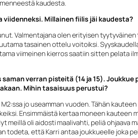
än menneestä kaudesta.
 viidenneksi. Millainen fiilis jäi kaudesta?
unut. Valmentajana olen erityisen tyytyväinen t
utama tasainen ottelu voitoiksi. Syyskaudella
ma viimeinen kierros saatiin sitten pelata i
 saman verran pisteitä (14 ja 15). Joukkue p
aakaan. Mihin tasaisuus perustui?
sa M2:ssa jo useamman vuoden. Tähän kauteen
rkeiksi. Ensimmäistä kertaa moneen kauteen m
 Nyt meillä oli aidosti maalivahti, peliä ohjaav
aan todeta, että Karri antaa joukkueelle joka p