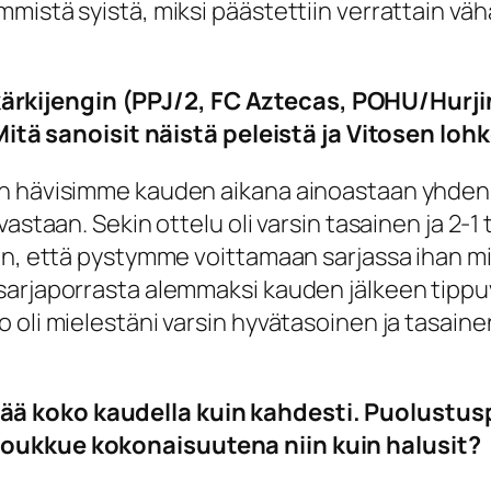
mistä syistä, miksi päästettiin verrattain väh
rkijengin (PPJ/2, FC Aztecas, POHU/Hurjin
. Mitä sanoisit näistä peleistä ja Vitosen l
n hävisimme kauden aikana ainoastaan yhden p
vastaan. Sekin ottelu oli varsin tasainen ja 2-
en, että pystymme voittamaan sarjassa ihan m
arjaporrasta alemmaksi kauden jälkeen tippuva
oli mielestäni varsin hyvätasoinen ja tasainen 
ä koko kaudella kuin kahdesti. Puolustusp
joukkue kokonaisuutena niin kuin halusit?