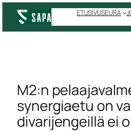
Siirry
ETUSIVU
SEURA
J
sisältöön
M2:n pelaajavalm
synergiaetu on var
divarijengeillä ei o