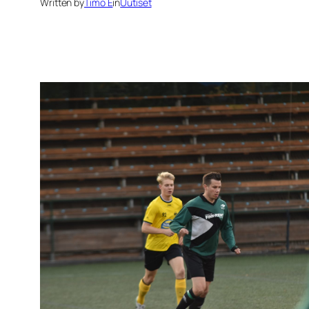
Written by
Timo E
in
Uutiset