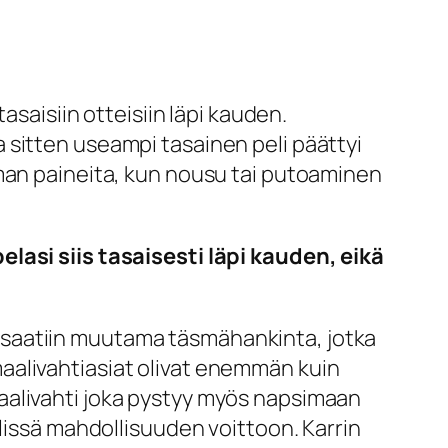
asaisiin otteisiin läpi kauden.
 sitten useampi tasainen peli päättyi
lman paineita, kun nousu tai putoaminen
elasi siis tasaisesti läpi kauden, eikä
 saatiin muutama täsmähankinta, jotka
aalivahtiasiat olivat enemmän kuin
a maalivahti joka pystyy myös napsimaan
elissä mahdollisuuden voittoon. Karrin