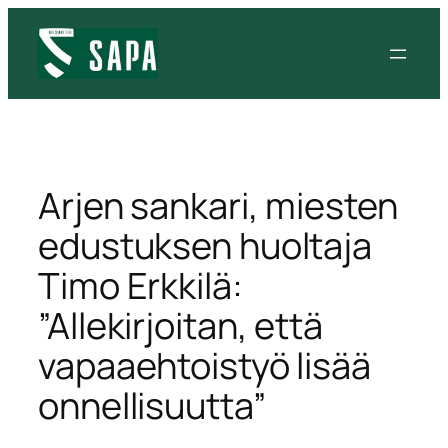
Siirry
sisältöön
Arjen sankari, miesten
edustuksen huoltaja
Timo Erkkilä:
”Allekirjoitan, että
vapaaehtoistyö lisää
onnellisuutta”