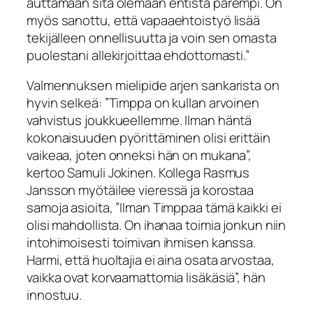
auttamaan sitä olemaan entistä parempi. On
myös sanottu, että vapaaehtoistyö lisää
tekijälleen onnellisuutta ja voin sen omasta
puolestani allekirjoittaa ehdottomasti.”
Valmennuksen mielipide arjen sankarista on
hyvin selkeä: ”Timppa on kullan arvoinen
vahvistus joukkueellemme. Ilman häntä
kokonaisuuden pyörittäminen olisi erittäin
vaikeaa, joten onneksi hän on mukana”,
kertoo Samuli Jokinen. Kollega Rasmus
Jansson myötäilee vieressä ja korostaa
samoja asioita, ”Ilman Timppaa tämä kaikki ei
olisi mahdollista. On ihanaa toimia jonkun niin
intohimoisesti toimivan ihmisen kanssa.
Harmi, että huoltajia ei aina osata arvostaa,
vaikka ovat korvaamattomia lisäkäsiä”, hän
innostuu.