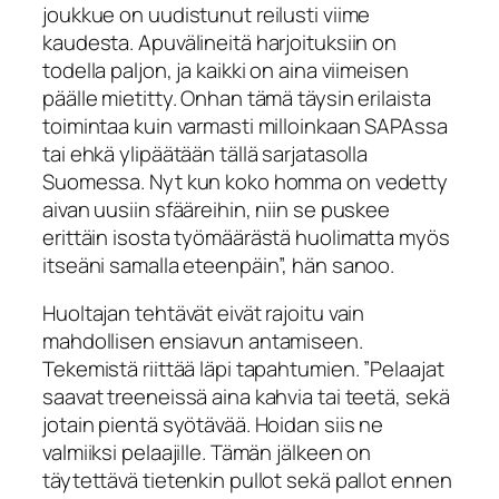
joukkue on uudistunut reilusti viime
kaudesta. Apuvälineitä harjoituksiin on
todella paljon, ja kaikki on aina viimeisen
päälle mietitty. Onhan tämä täysin erilaista
toimintaa kuin varmasti milloinkaan SAPAssa
tai ehkä ylipäätään tällä sarjatasolla
Suomessa. Nyt kun koko homma on vedetty
aivan uusiin sfääreihin, niin se puskee
erittäin isosta työmäärästä huolimatta myös
itseäni samalla eteenpäin”, hän sanoo.
Huoltajan tehtävät eivät rajoitu vain
mahdollisen ensiavun antamiseen.
Tekemistä riittää läpi tapahtumien. ”Pelaajat
saavat treeneissä aina kahvia tai teetä, sekä
jotain pientä syötävää. Hoidan siis ne
valmiiksi pelaajille. Tämän jälkeen on
täytettävä tietenkin pullot sekä pallot ennen