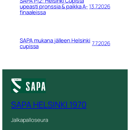
SAPA P12: Helsinki Cupista
13.7.2026
upeasti pronssia & paikka A-
finaaleissa
SAPA mukana jälleen Helsinki
7.7.2026
cupissa
SAPA HELSINKI 1970
Jalkapalloseura