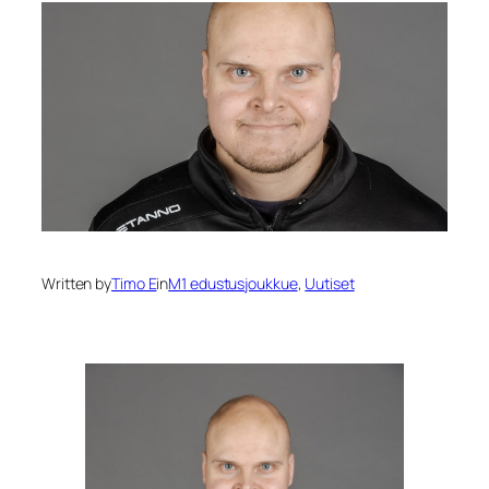
Written by
Timo E
in
M1 edustusjoukkue
, 
Uutiset