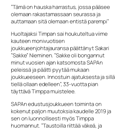
”Tämä on hauska harrastus, jossa pääsee
olemaan rakastamassaan seurassa ja
auttamaan sitä olemaan entistä parempi”
Huoltajaksi Timpan sai houkuteltua viime
kauteen monivuotisen
joukkueenjohtajauransa päättänyt Sakari
”Sakke” Nieminen. ”Sakke oli bongannut
minut vuosien ajan katsomosta SAPAn
peleissä ja päätti pyytää mukaan
joukkueeseen. Innostuin ajatuksesta ja sillä
tiellä ollaan edelleen”, 33-vuotta pian
täyttävä Timppa muistelee.
SAPAn edustusjoukkueen toiminta on
kokenut paljon muutoksia kaudelle 2019 ja
sen on luonnollisesti myös Timppa
huomannut. ”Taustoilla riittää väkeä, ja