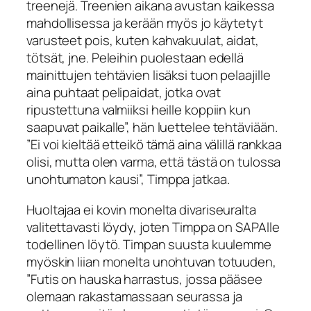
treenejä. Treenien aikana avustan kaikessa
mahdollisessa ja kerään myös jo käytetyt
varusteet pois, kuten kahvakuulat, aidat,
tötsät, jne. Peleihin puolestaan edellä
mainittujen tehtävien lisäksi tuon pelaajille
aina puhtaat pelipaidat, jotka ovat
ripustettuna valmiiksi heille koppiin kun
saapuvat paikalle”, hän luettelee tehtäviään.
”Ei voi kieltää etteikö tämä aina välillä rankkaa
olisi, mutta olen varma, että tästä on tulossa
unohtumaton kausi”, Timppa jatkaa.
Huoltajaa ei kovin monelta divariseuralta
valitettavasti löydy, joten Timppa on SAPAlle
todellinen löytö. Timpan suusta kuulemme
myöskin liian monelta unohtuvan totuuden,
”Futis on hauska harrastus, jossa pääsee
olemaan rakastamassaan seurassa ja