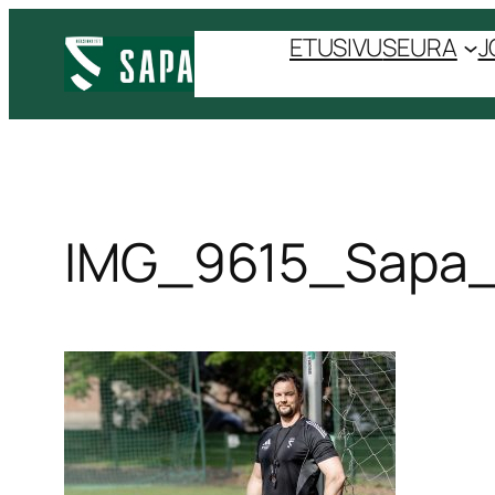
ETUSIVU
SEURA
J
IMG_9615_Sapa