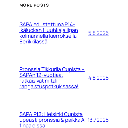
MORE POSTS
SAPA edustettuna P14-
ikäluokan Huuhkajaliigan
5.8.2026
kolmannella kierroksella
Eerikkilässä
Pronssia Tikkurila Cupista –
SAPAn 12-vuotiaat
4.8.2026
ratkaisivat mitalin
rangaistuspotkukisassa!
SAPA P12: Helsinki Cupista
13.7.2026
upeasti pronssia & paikka A-
finaaleissa