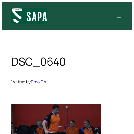
Siirry
sisältöön
DSC_0640
Written by
Timo E
in