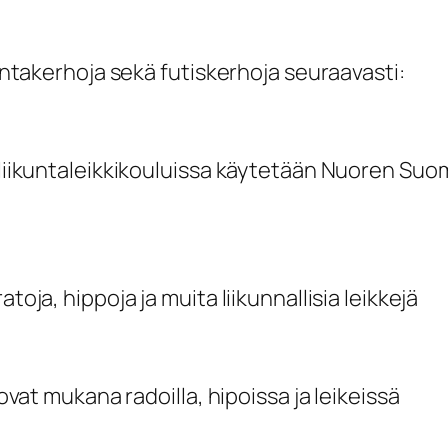
kuntakerhoja sekä futiskerhoja seuraavasti:
n liikuntaleikkikouluissa käytetään Nuoren S
toja, hippoja ja muita liikunnallisia leikkejä
 ovat mukana radoilla, hipoissa ja leikeissä