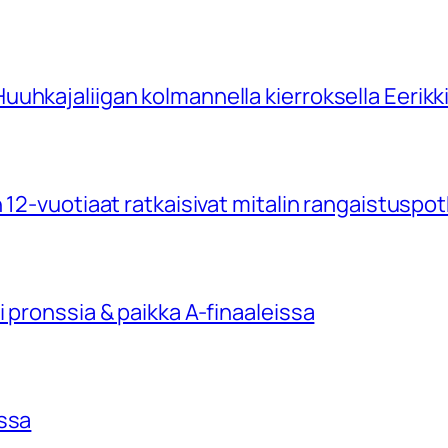
uhkajaliigan kolmannella kierroksella Eerikk
 12-vuotiaat ratkaisivat mitalin rangaistuspo
 pronssia & paikka A-finaaleissa
issa