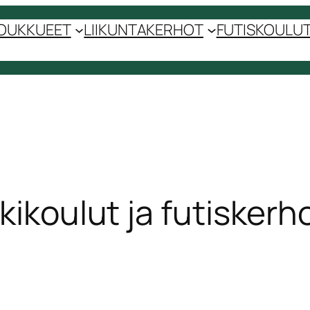
OUKKUEET
LIIKUNTAKERHOT
FUTISKOULUT 
kikoulut ja futiskerh