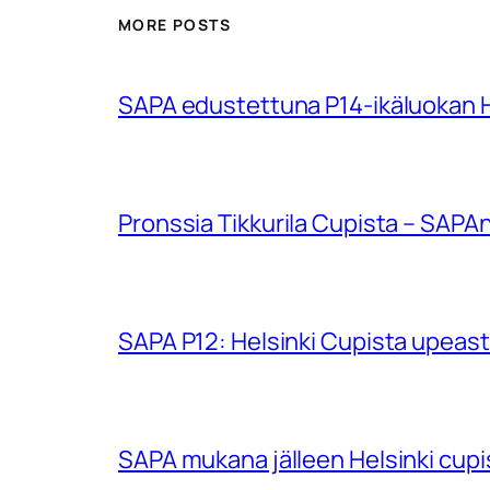
MORE POSTS
SAPA edustettuna P14-ikäluokan Hu
Pronssia Tikkurila Cupista – SAPAn
SAPA P12: Helsinki Cupista upeasti
SAPA mukana jälleen Helsinki cup