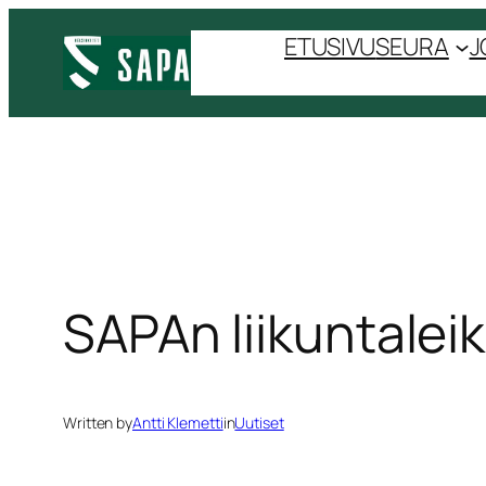
Siirry
ETUSIVU
SEURA
J
sisältöön
SAPAn liikuntaleik
Written by
Antti Klemetti
in
Uutiset