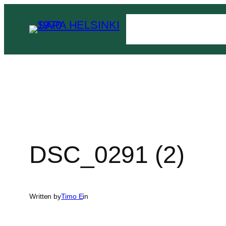
Siirry
sisältöön
DSC_0291 (2)
Written by
Timo E
in