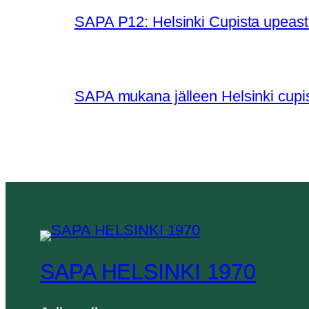
SAPA P12: Helsinki Cupista upeasti
SAPA mukana jälleen Helsinki cupi
SAPA HELSINKI 1970