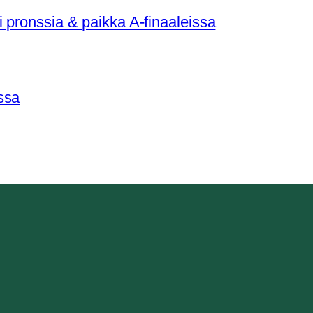
 pronssia & paikka A-finaaleissa
ssa