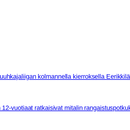
hkajaliigan kolmannella kierroksella Eerikkil
12-vuotiaat ratkaisivat mitalin rangaistuspotku