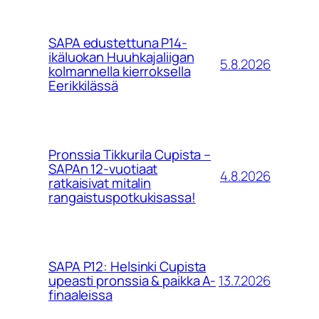
SAPA edustettuna P14-
ikäluokan Huuhkajaliigan
5.8.2026
kolmannella kierroksella
Eerikkilässä
Pronssia Tikkurila Cupista –
SAPAn 12-vuotiaat
4.8.2026
ratkaisivat mitalin
rangaistuspotkukisassa!
SAPA P12: Helsinki Cupista
13.7.2026
upeasti pronssia & paikka A-
finaaleissa