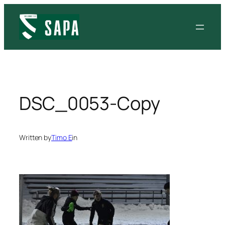
Siirry
sisältöön
DSC_0053-Copy
Written by
Timo E
in