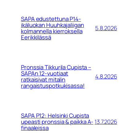
SAPA edustettuna P14-
ikäluokan Huuhkajaliigan
5.8.2026
kolmannella kierroksella
Eerikkilässä
Pronssia Tikkurila Cupista –
SAPAn 12-vuotiaat
4.8.2026
ratkaisivat mitalin
rangaistuspotkukisassa!
SAPA P12: Helsinki Cupista
13.7.2026
upeasti pronssia & paikka A-
finaaleissa