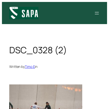
Siirry
sisältöön
DSC_0328 (2)
Written by
Timo E
in