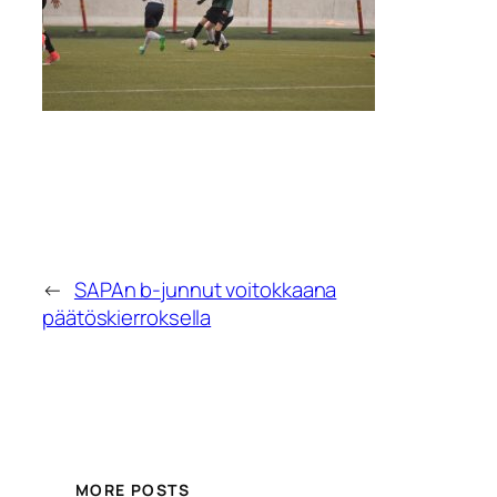
←
SAPAn b-junnut voitokkaana
päätöskierroksella
MORE POSTS