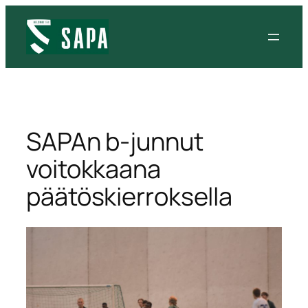
Siirry
sisältöön
SAPAn b-junnut
voitokkaana
päätöskierroksella