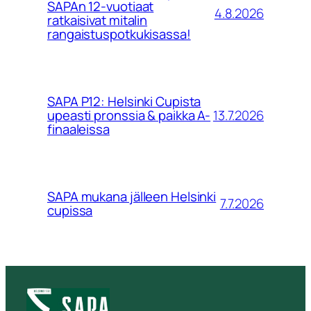
SAPAn 12-vuotiaat
4.8.2026
ratkaisivat mitalin
rangaistuspotkukisassa!
SAPA P12: Helsinki Cupista
13.7.2026
upeasti pronssia & paikka A-
finaaleissa
SAPA mukana jälleen Helsinki
7.7.2026
cupissa