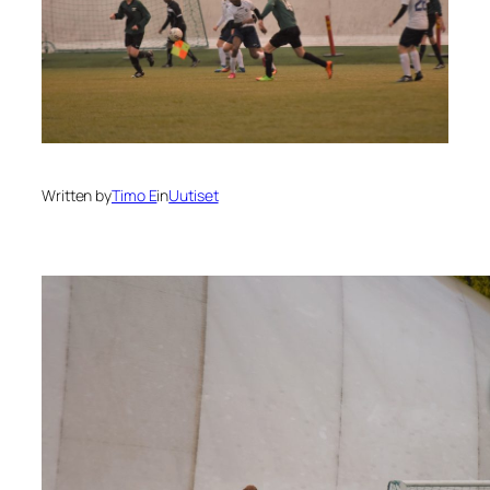
Written by
Timo E
in
Uutiset