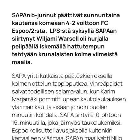
SAPAn b-junnut päättivät sunnuntaina
kautensa komeaan 4-2 voittoon FC
Espoo/2:sta. LPS:stä syksyllä SAPAan
siirtynyt Wiljami Warsell oli hurjalla
pelipäällä iskemällä hattutempun
tehtyään krunalaisten kolme viimeistä
maalia.
SAPA yritti katkaista päätöskierroksella
kolmen ottelun tappioputkea. Vihreäpaidat
saivat todellisen salama-alun, kun Karim
Marjamäki pommitti upean kaukolaukauksen
yläriman kautta sisään jo noin puolen
minuutin kohdalla. SAPA siirtyi 2-0 johtoon
15. minuutilla, joka jäi myös taukolukemiksi.
Espoo kolisutteli avusjaksolla kuitenkin
kertaalleen ylärimaa. SAPAn maalivahti Niilo