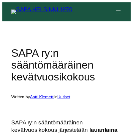
Siirry
sisältöön
SAPA ry:n
sääntömääräinen
kevätvuosikokous
Written by
Antti Klemetti
in
Uutiset
SAPA ry:n sääntömääräinen
kevätvuosikokous järjestetään
lauantaina