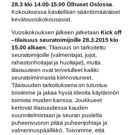
28.3 klo 14.00-15.00 Ölhuset Oslossa
.
Kokouksessa käsitellään sääntömääräiset
kevätvuosikokousasiat.
Vuosikokouksen jälkeen jatketaan
Kick off
–tilaisuus seuratoimijoille 28.3.2015 klo
15.00 alkaen
. Tilaisuus on tarkoitettu
seuratoimijoille (valmentajat, jojot,
rahastonhoitajat ja huoltajat), mutta
tilaisuuteen ovat tervetulleet kaikki
seuratoiminnasta kiinnostuneet.
Tilaisuuden tarkoituksena on tutustua
toisiimme ja jakaa hyviä ideoita käytännön
toimista muiden kanssa. Joukkueet
kertovat tilaisuudessa kauden
suunnitelmistaan ja seuran puolelta
puheenvuoron pitää puheenjohtaja ja
valmennuspäällikkö. Toivomme, että