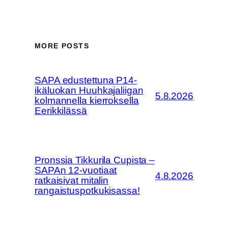
MORE POSTS
SAPA edustettuna P14-
ikäluokan Huuhkajaliigan
5.8.2026
kolmannella kierroksella
Eerikkilässä
Pronssia Tikkurila Cupista –
SAPAn 12-vuotiaat
4.8.2026
ratkaisivat mitalin
rangaistuspotkukisassa!