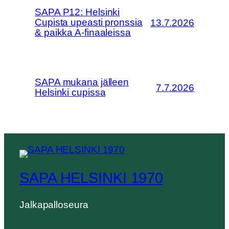
SAPA P12: Helsinki
Cupista upeasti pronssia
13.7.2026
& paikka A-finaaleissa
SAPA mukana jälleen
7.7.2026
Helsinki cupissa
SAPA HELSINKI 1970
Jalkapalloseura