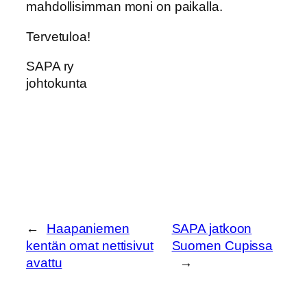
mahdollisimman moni on paikalla.
Tervetuloa!
SAPA ry
johtokunta
←
Haapaniemen
SAPA jatkoon
kentän omat nettisivut
Suomen Cupissa
avattu
→