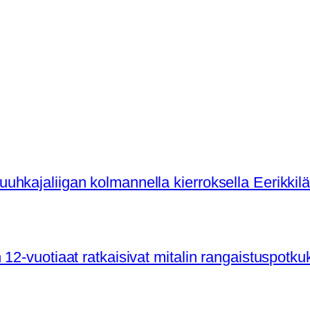
hkajaliigan kolmannella kierroksella Eerikkil
12-vuotiaat ratkaisivat mitalin rangaistuspotku