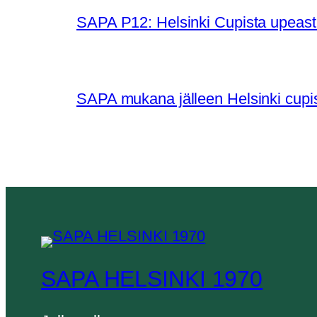
SAPA P12: Helsinki Cupista upeasti
SAPA mukana jälleen Helsinki cupi
SAPA HELSINKI 1970