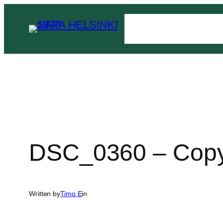
Siirry
sisältöön
DSC_0360 – Copy
Written by
Timo E
in