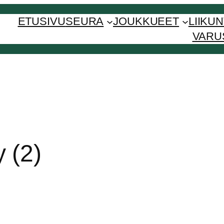
ETUSIVU
SEURA
JOUKKUEET
LIIKU
VARU
 (2)