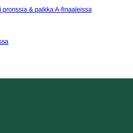
 pronssia & paikka A-finaaleissa
ssa