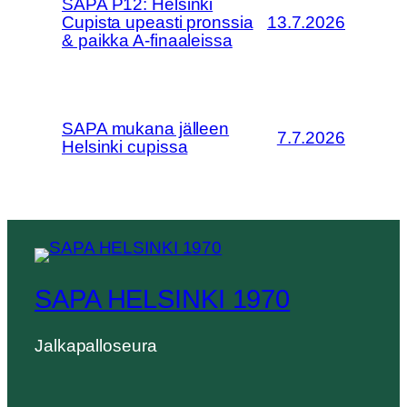
SAPA P12: Helsinki
Cupista upeasti pronssia
13.7.2026
& paikka A-finaaleissa
SAPA mukana jälleen
7.7.2026
Helsinki cupissa
SAPA HELSINKI 1970
Jalkapalloseura