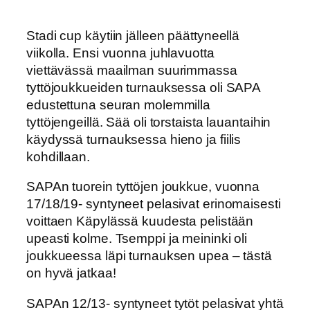
Stadi cup käytiin jälleen päättyneellä
viikolla. Ensi vuonna juhlavuotta
viettävässä maailman suurimmassa
tyttöjoukkueiden turnauksessa oli SAPA
edustettuna seuran molemmilla
tyttöjengeillä. Sää oli torstaista lauantaihin
käydyssä turnauksessa hieno ja fiilis
kohdillaan.
SAPAn tuorein tyttöjen joukkue, vuonna
17/18/19- syntyneet pelasivat erinomaisesti
voittaen Käpylässä kuudesta pelistään
upeasti kolme. Tsemppi ja meininki oli
joukkueessa läpi turnauksen upea – tästä
on hyvä jatkaa!
SAPAn 12/13- syntyneet tytöt pelasivat yhtä