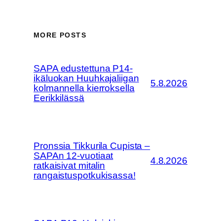
MORE POSTS
SAPA edustettuna P14-
ikäluokan Huuhkajaliigan
5.8.2026
kolmannella kierroksella
Eerikkilässä
Pronssia Tikkurila Cupista –
SAPAn 12-vuotiaat
4.8.2026
ratkaisivat mitalin
rangaistuspotkukisassa!