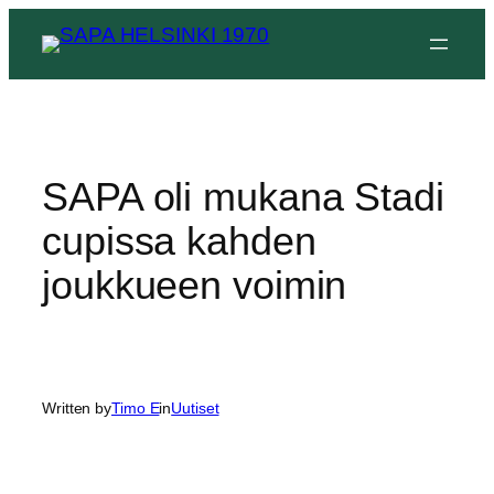
Siirry
sisältöön
SAPA oli mukana Stadi
cupissa kahden
joukkueen voimin
Written by
Timo E
in
Uutiset