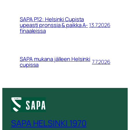
SAPA P12: Helsinki Cupista
13.7.2026
upeasti pronssia & paikka A-
finaaleissa
SAPA mukana jälleen Helsinki
7.7.2026
cupissa
SAPA HELSINKI 1970