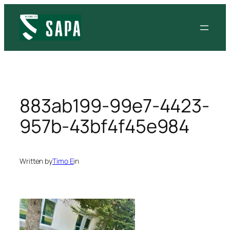
Siirry
sisältöön
883ab199-99e7-4423-
957b-43bf4f45e984
Written by
Timo E
in