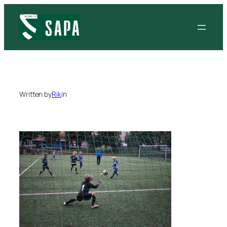
Siirry
sisältöön
Written by
Rik
in