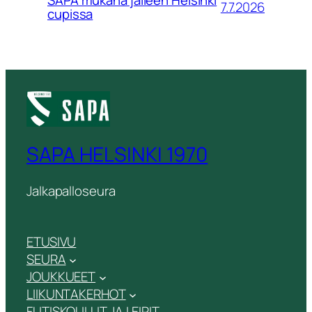
SAPA mukana jälleen Helsinki
7.7.2026
cupissa
SAPA HELSINKI 1970
Jalkapalloseura
ETUSIVU
SEURA
JOUKKUEET
LIIKUNTAKERHOT
FUTISKOULUT JA LEIRIT