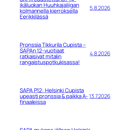
ikäluokan Huuhkajaliigan
5.8.2026
kolmannella kierroksella
Eerikkilässä
Pronssia Tikkurila Cupista –
SAPAn 12-vuotiaat
4.8.2026
ratkaisivat mitalin
rangaistuspotkukisassa!
SAPA P12: Helsinki Cupista
13.7.2026
upeasti pronssia & paikka A-
finaaleissa