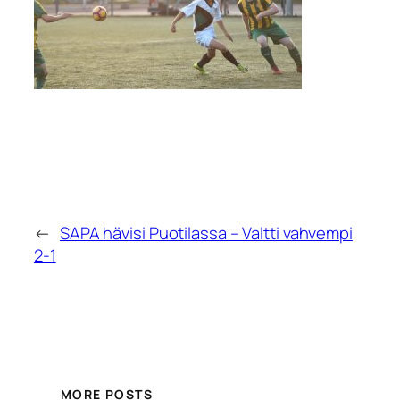
←
SAPA hävisi Puotilassa – Valtti vahvempi
2-1
MORE POSTS