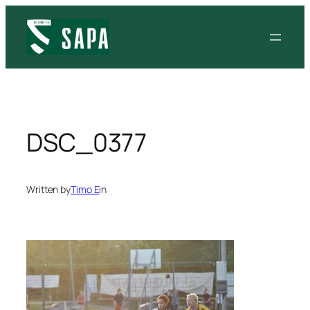
Siirry
sisältöön
DSC_0377
Written by
Timo E
in