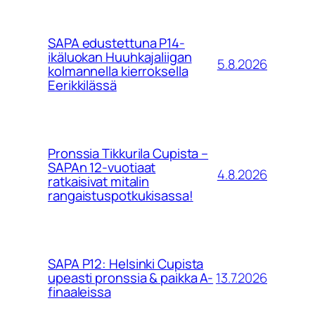
SAPA edustettuna P14-
ikäluokan Huuhkajaliigan
5.8.2026
kolmannella kierroksella
Eerikkilässä
Pronssia Tikkurila Cupista –
SAPAn 12-vuotiaat
4.8.2026
ratkaisivat mitalin
rangaistuspotkukisassa!
SAPA P12: Helsinki Cupista
13.7.2026
upeasti pronssia & paikka A-
finaaleissa