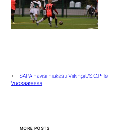
←
SAPA hävisi niukasti Viikingit/S.C.P:lle
Vuosaaressa
MORE POSTS