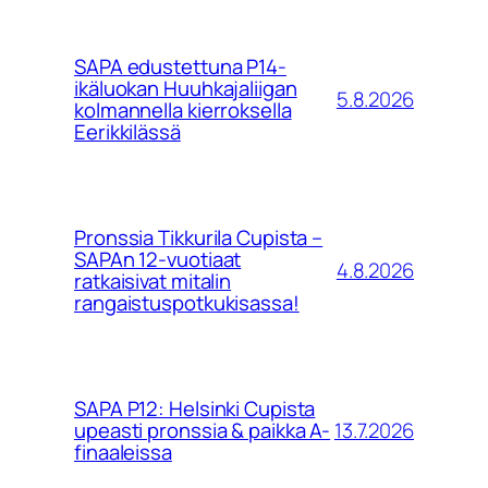
SAPA edustettuna P14-
ikäluokan Huuhkajaliigan
5.8.2026
kolmannella kierroksella
Eerikkilässä
Pronssia Tikkurila Cupista –
SAPAn 12-vuotiaat
4.8.2026
ratkaisivat mitalin
rangaistuspotkukisassa!
SAPA P12: Helsinki Cupista
13.7.2026
upeasti pronssia & paikka A-
finaaleissa