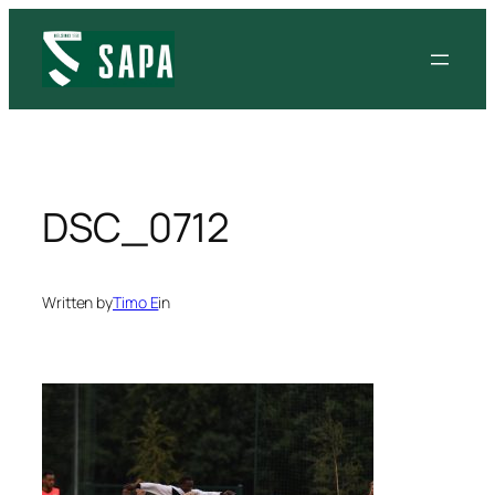
Siirry
sisältöön
DSC_0712
Written by
Timo E
in