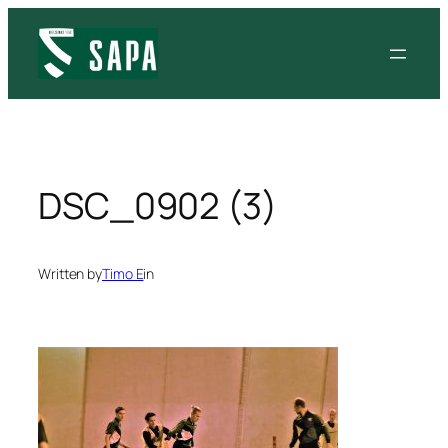
Siirry
sisältöön
DSC_0902 (3)
Written by
Timo E
in