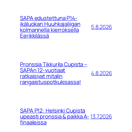
SAPA edustettuna P14-
ikäluokan Huuhkajaliigan
5.8.2026
kolmannella kierroksella
Eerikkilässä
Pronssia Tikkurila Cupista –
SAPAn 12-vuotiaat
4.8.2026
ratkaisivat mitalin
rangaistuspotkukisassa!
SAPA P12: Helsinki Cupista
13.7.2026
upeasti pronssia & paikka A-
finaaleissa