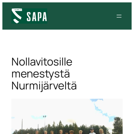
Siirry
sisältöön
Nollavitosille
menestystä
Nurmijärveltä