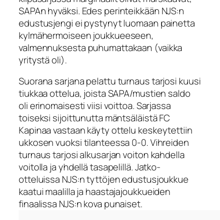
SAPAn hyväksi. Edes perinteikkään NJS:n
edustusjengi ei pystynyt luomaan painetta
kylmähermoiseen joukkueeseen,
valmennuksesta puhumattakaan (vaikka
yritystä oli).
Suorana sarjana pelattu turnaus tarjosi kuusi
tiukkaa ottelua, joista SAPA/mustien saldo
oli erinomaisesti viisi voittoa. Sarjassa
toiseksi sijoittunutta mäntsäläistä FC
Kapinaa vastaan käyty ottelu keskeytettiin
ukkosen vuoksi tilanteessa 0-0. Vihreiden
turnaus tarjosi alkusarjan voiton kahdella
voitolla ja yhdellä tasapelillä. Jatko-
otteluissa NJS:n tyttöjen edustusjoukkue
kaatui maalilla ja haastajajoukkueiden
finaalissa NJS:n kova punaiset.