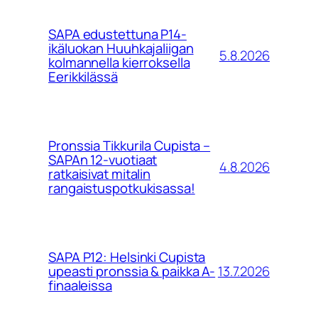
SAPA edustettuna P14-
ikäluokan Huuhkajaliigan
5.8.2026
kolmannella kierroksella
Eerikkilässä
Pronssia Tikkurila Cupista –
SAPAn 12-vuotiaat
4.8.2026
ratkaisivat mitalin
rangaistuspotkukisassa!
SAPA P12: Helsinki Cupista
13.7.2026
upeasti pronssia & paikka A-
finaaleissa