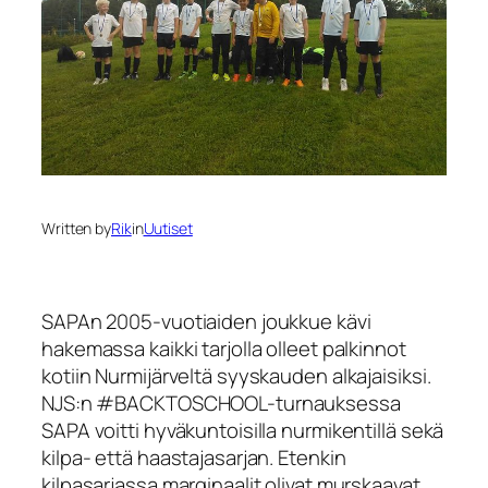
Written by
Rik
in
Uutiset
SAPAn 2005-vuotiaiden joukkue kävi
hakemassa kaikki tarjolla olleet palkinnot
kotiin Nurmijärveltä syyskauden alkajaisiksi.
NJS:n #BACKTOSCHOOL-turnauksessa
SAPA voitti hyväkuntoisilla nurmikentillä sekä
kilpa- että haastajasarjan. Etenkin
kilpasarjassa marginaalit olivat murskaavat,