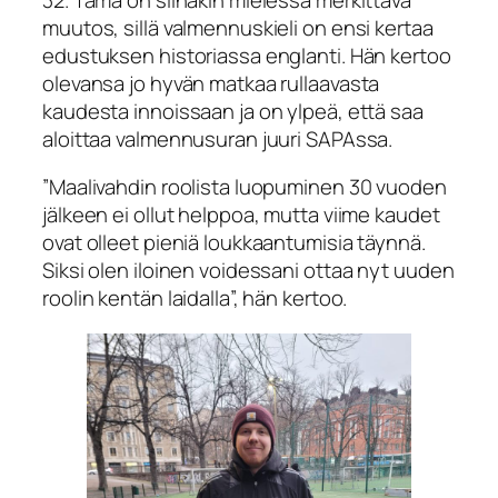
muutos, sillä valmennuskieli on ensi kertaa
edustuksen historiassa englanti. Hän kertoo
olevansa jo hyvän matkaa rullaavasta
kaudesta innoissaan ja on ylpeä, että saa
aloittaa valmennusuran juuri SAPAssa.
”Maalivahdin roolista luopuminen 30 vuoden
jälkeen ei ollut helppoa, mutta viime kaudet
ovat olleet pieniä loukkaantumisia täynnä.
Siksi olen iloinen voidessani ottaa nyt uuden
roolin kentän laidalla”, hän kertoo.