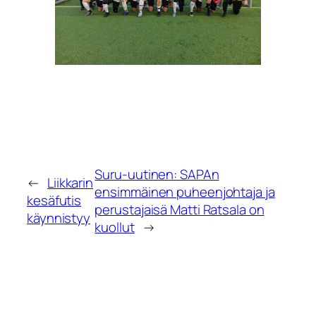
Suru-uutinen: SAPAn
←
Liikkarin
ensimmäinen puheenjohtaja ja
kesäfutis
perustajaisä Matti Ratsala on
käynnistyy
kuollut
→