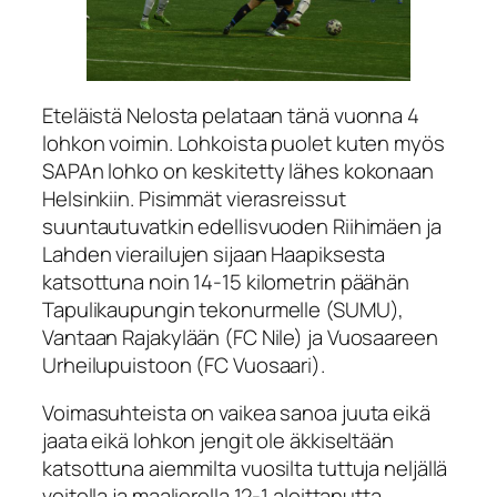
Eteläistä Nelosta pelataan tänä vuonna 4
lohkon voimin. Lohkoista puolet kuten myös
SAPAn lohko on keskitetty lähes kokonaan
Helsinkiin. Pisimmät vierasreissut
suuntautuvatkin edellisvuoden Riihimäen ja
Lahden vierailujen sijaan Haapiksesta
katsottuna noin 14-15 kilometrin päähän
Tapulikaupungin tekonurmelle (SUMU),
Vantaan Rajakylään (FC Nile) ja Vuosaareen
Urheilupuistoon (FC Vuosaari).
Voimasuhteista on vaikea sanoa juuta eikä
jaata eikä lohkon jengit ole äkkiseltään
katsottuna aiemmilta vuosilta tuttuja neljällä
voitolla ja maalierolla 12-1 aloittanutta