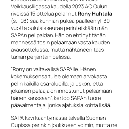
Veikkausliigassa kaudella 2023 AC Oulun
riveissä 15 ottelua pelannut
Rony Huhtala
(s. -98) saa kunnian pukea päälleen yli 30
vuotta oululaisseuraa perinteikkäämmän
SAPAn pelipaidan. Hän on ehtinyt tähän
mennessä tosin pelaamaan vasta kauden
avausottelussa, mutta nähtäneen taas
tämän perjantain pelissä.
”Rony on valtava lisä SAPAlle. Hänen
kokemuksensa tulee olemaan arvokasta
pelin kaikilla osa-alueilla, ja uskon, että
jokainen pelaaja on innostunut pelaamaan
hänen kanssaan”, kertoo SAPAn tuore
päävalmentaja, jonka ajatuksia kohta lisää.
SAPA kävi kääntymässä talvella Suomen
Cupissa parinkin joukkueen voimin, mutta ne