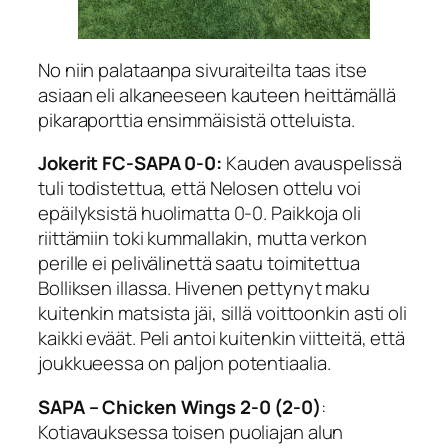
No niin palataanpa sivuraiteilta taas itse
asiaan eli alkaneeseen kauteen heittämällä
pikaraporttia ensimmäisistä otteluista.
Jokerit FC-SAPA 0-0:
Kauden avauspelissä
tuli todistettua, että Nelosen ottelu voi
epäilyksistä huolimatta 0-0. Paikkoja oli
riittämiin toki kummallakin, mutta verkon
perille ei pelivälinettä saatu toimitettua
Bolliksen illassa. Hivenen pettynyt maku
kuitenkin matsista jäi, sillä voittoonkin asti oli
kaikki eväät. Peli antoi kuitenkin viitteitä, että
joukkueessa on paljon potentiaalia.
SAPA – Chicken Wings 2-0 (2-0)
:
Kotiavauksessa toisen puoliajan alun