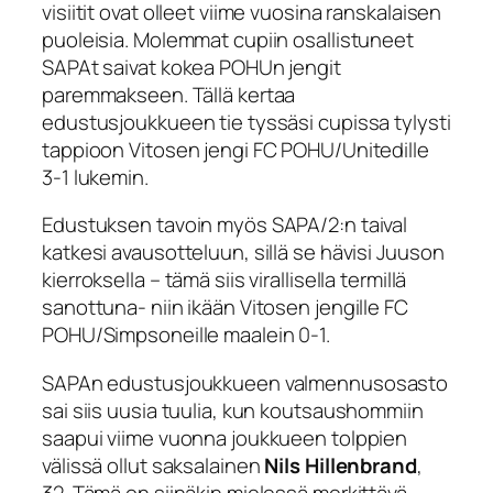
visiitit ovat olleet viime vuosina ranskalaisen
puoleisia. Molemmat cupiin osallistuneet
SAPAt saivat kokea POHUn jengit
paremmakseen. Tällä kertaa
edustusjoukkueen tie tyssäsi cupissa tylysti
tappioon Vitosen jengi FC POHU/Unitedille
3-1 lukemin.
Edustuksen tavoin myös SAPA/2:n taival
katkesi avausotteluun, sillä se hävisi Juuson
kierroksella – tämä siis virallisella termillä
sanottuna- niin ikään Vitosen jengille FC
POHU/Simpsoneille maalein 0-1.
SAPAn edustusjoukkueen valmennusosasto
sai siis uusia tuulia, kun koutsaushommiin
saapui viime vuonna joukkueen tolppien
välissä ollut saksalainen
Nils Hillenbrand
,
32. Tämä on siinäkin mielessä merkittävä