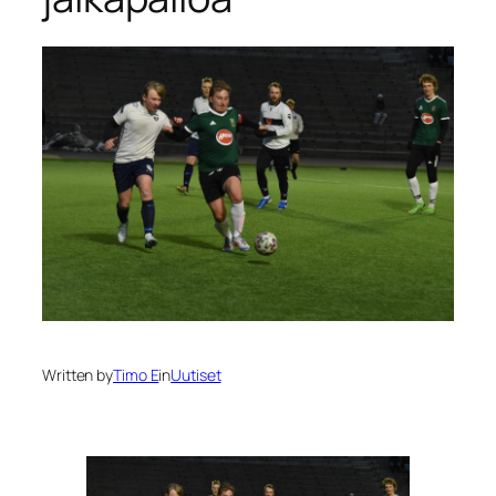
Written by
Timo E
in
Uutiset