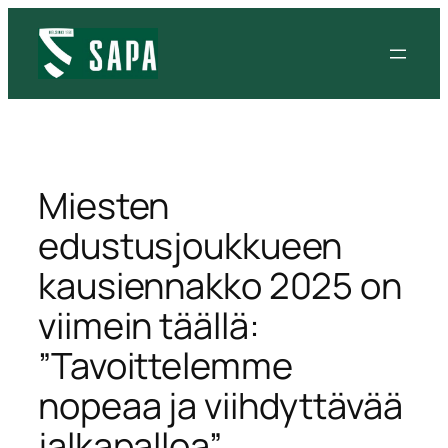
Siirry
sisältöön
Miesten
edustusjoukkueen
kausiennakko 2025 on
viimein täällä:
”Tavoittelemme
nopeaa ja viihdyttävää
jalkapalloa”