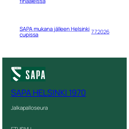
finaaleissa
SAPA mukana jälleen Helsinki
7.7.2026
cupissa
SAPA HELSINKI 1970
Jalkapalloseura
ETUSIVU