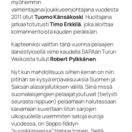
myöhemmin
valmentajana/joukkueenjohtajana vuodesta
2011 ollut
Tuomo Känsäkoski
. Huoltajana
jatkaa totutusti
Timo Erkkilä
, joka aloittaa
kolmannentoista kauden peräkkäin.
Kapteeniksi valittiin tänä vuonna pelaajien
äänestyksellä viime kaudella SAPAan Turun
Weikoista tullut
Robert Pylkkänen
.
Nyt kun mahdollisuus siihen kerran on niin
pitihän se kysyä eroavaisuuksia Suomen ja
Saksan alasarjafutiksen välillä. Siinä missä
suomalaisjengien pelaajat joutuvat (tietysti
seurasta riippuen) pelaamaan halutessaan
kaivamaan kuvettaan liiton sarjojen
ulkopuolella useimmiten satoja euroja
vuodessa, on Seppo Rädyn
”suosikkimaassa” tilanne toinen. Siellä