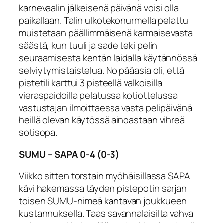
karnevaalin jälkeisenä päivänä voisi olla
paikallaan. Talin ulkotekonurmella pelattu
muistetaan päällimmäisenä karmaisevasta
säästä, kun tuuli ja sade teki pelin
seuraamisesta kentän laidalla käytännössä
selviytymistaistelua. No pääasia oli, että
pistetili karttui 3 pisteellä valkoisilla
vieraspaidoilla pelatussa kotiottelussa
vastustajan ilmoittaessa vasta pelipäivänä
heillä olevan käytössä ainoastaan vihreä
sotisopa.
SUMU – SAPA 0-4 (0-3)
Viikko sitten torstain myöhäisillassa SAPA
kävi hakemassa täyden pistepotin sarjan
toisen SUMU-nimeä kantavan joukkueen
kustannuksella. Taas savannalaisilta vahva