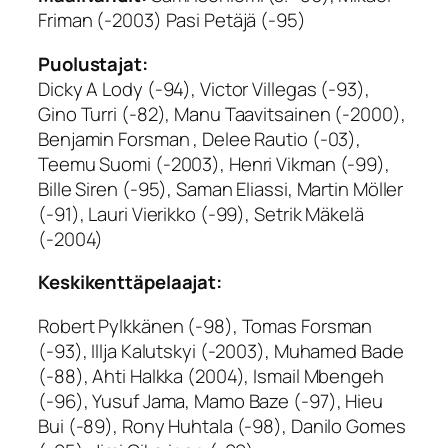
Friman (-2003) Pasi Petäjä (-95)
Puolustajat:
Dicky A Lody (-94), Victor Villegas (-93),
Gino Turri (-82), Manu Taavitsainen (-2000),
Benjamin Forsman , Delee Rautio (-03),
Teemu Suomi (-2003), Henri Vikman (-99),
Bille Siren (-95), Saman Eliassi, Martin Möller
(-91), Lauri Vierikko (-99), Setrik Mäkelä
(-2004)
Keskikenttäpelaajat:
Robert Pylkkänen (-98), Tomas Forsman
(-93), Illja Kalutskyi (-2003), Muhamed Bade
(-88), Ahti Halkka (2004), Ismail Mbengeh
(-96), Yusuf Jama, Mamo Baze (-97), Hieu
Bui (-89), Rony Huhtala (-98), Danilo Gomes