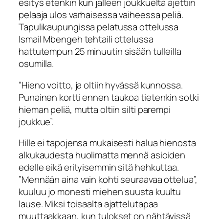
esitys etenkin kun jälleen joukkuelta ajettiin
pelaaja ulos varhaisessa vaiheessa peliä.
Tapulikaupungissa pelatussa ottelussa
Ismail Mbengeh tehtaili ottelussa
hattutempun 25 minuutin sisään tulleilla
osumilla.
”Hieno voitto, ja oltiin hyvässä kunnossa.
Punainen kortti ennen taukoa tietenkin sotki
hieman peliä, mutta oltiin silti parempi
joukkue”.
Hille ei tapojensa mukaisesti halua hienosta
alkukaudesta huolimatta mennä asioiden
edelle eikä erityisemmin sitä hehkuttaa.
”Mennään aina vain kohti seuraavaa ottelua”,
kuuluu jo monesti miehen suusta kuultu
lause. Miksi toisaalta ajattelutapaa
muuttaakkaan, kun tulokset on nähtävissä