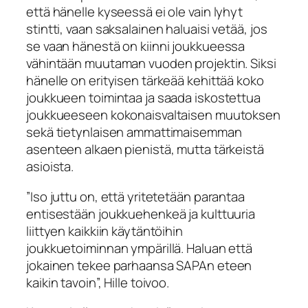
että hänelle kyseessä ei ole vain lyhyt
stintti, vaan saksalainen haluaisi vetää, jos
se vaan hänestä on kiinni joukkueessa
vähintään muutaman vuoden projektin. Siksi
hänelle on erityisen tärkeää kehittää koko
joukkueen toimintaa ja saada iskostettua
joukkueeseen kokonaisvaltaisen muutoksen
sekä tietynlaisen ammattimaisemman
asenteen alkaen pienistä, mutta tärkeistä
asioista.
”Iso juttu on, että yritetetään parantaa
entisestään joukkuehenkeä ja kulttuuria
liittyen kaikkiin käytäntöihin
joukkuetoiminnan ympärillä. Haluan että
jokainen tekee parhaansa SAPAn eteen
kaikin tavoin”, Hille toivoo.