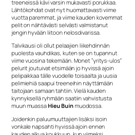
treeneissä kävi varsin mukavasti porukkaa.
Lähtökohdat ovat nyt huomattavasti viime
vuotta paremmat, ja viime kauden kovemmat
pelit on nähtävästi selvästi valmistanut
jengin hyvään liitoon nelosdivarissa.
Talvikausi oli ollut pelaajien liikehdinnän
puolesta vauhdikas, kuten se on tupannut
viime vuosina tekemään. Monet ”yritys-ulos”
pelurit joutuivat etsimään jo hyvissä ajoin
pelipaikkaa tälle vuodelle toisaalta ja uusia
pelimiehiä saapui treeneihin näyttämään
taitojaan samaan tahtiin. Vielä kauden
kynnyksellä ryhmään saatiin vahvistusta
muun muassa
Hieu Buin
muodossa.
Joidenkin paluumuuttajien lisäksi isoin
vonkale napsahti hyvissä ajoin ennen
kauden alkua koukkuun, kun viimeksi