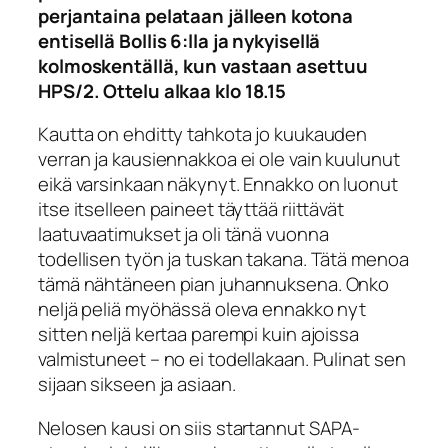
perjantaina pelataan jälleen kotona
entisellä Bollis 6:lla ja nykyisellä
kolmoskentällä, kun vastaan asettuu
HPS/2.
Ottelu alkaa klo 18.15
Kautta on ehditty tahkota jo kuukauden
verran ja kausiennakkoa ei ole vain kuulunut
eikä varsinkaan näkynyt. Ennakko on luonut
itse itselleen paineet täyttää riittävät
laatuvaatimukset ja oli tänä vuonna
todellisen työn ja tuskan takana. Tätä menoa
tämä nähtäneen pian juhannuksena. Onko
neljä peliä myöhässä oleva ennakko nyt
sitten neljä kertaa parempi kuin ajoissa
valmistuneet – no ei todellakaan. Pulinat sen
sijaan sikseen ja asiaan.
Nelosen kausi on siis startannut SAPA-