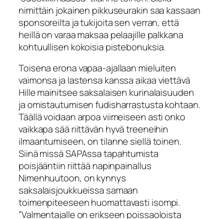
nimittäin jokainen pikkuseurakin saa kassaan
sponsoreilta ja tukijoita sen verran, että
heillä on varaa maksaa pelaajille palkkana
kohtuullisen kokoisia pistebonuksia.
Toisena erona vapaa-ajallaan mieluiten
vaimonsa ja lastensa kanssa aikaa viettävä
Hille mainitsee saksalaisen kurinalaisuuden
ja omistautumisen fudisharrastusta kohtaan.
Täällä voidaan arpoa viimeiseen asti onko
vaikkapa sää riittävän hyvä treeneihin
ilmaantumiseen, on tilanne siellä toinen.
Siinä missä SAPAssa tapahtumista
poisjääntiin riittää napinpainallus
Nimenhuutoon
, on kynnys
saksalaisjoukkueissa samaan
toimenpiteeseen huomattavasti isompi.
”Valmentajalle on erikseen poissaoloista