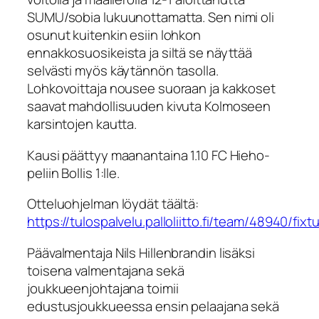
SUMU/sobia lukuunottamatta. Sen nimi oli
osunut kuitenkin esiin lohkon
ennakkosuosikeista ja siltä se näyttää
selvästi myös käytännön tasolla.
Lohkovoittaja nousee suoraan ja kakkoset
saavat mahdollisuuden kivuta Kolmoseen
karsintojen kautta.
Kausi päättyy maanantaina 1.10 FC Hieho-
peliin Bollis 1:lle.
Otteluohjelman löydät täältä:
https://tulospalvelu.palloliitto.fi/team/48940/fixt
Päävalmentaja Nils Hillenbrandin lisäksi
toisena valmentajana sekä
joukkueenjohtajana toimii
edustusjoukkueessa ensin pelaajana sekä