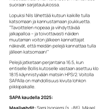
suoraan sarjataulukossa.
Lopuksi Nils lähettää kutsun kaikille tulla
katsomaan ja kannustamaan joukkuetta.
”Tavoittelen nopeaa ja viihdyttävää
jalkapalloa – ja toivottavasti näiden
muutaman voiton jälkeen kannattajat
näkevät, että meidän pelejä kannattaa tulla
jälleen katsomaan!”
Pelejä jatketaan perjantaina 16.5, kun
entiselle Bollis kutoselle vastaan asettuu klo
18.15 käynnistyvään matsiin HPS/2. Voitolla
SAPAlla on mahdollisuus kivuta lohkon
piikkipaikalle.
SAPA kaudella 2025:
Maalivahdit:
Sami Isoniemi (s. -86), Mikael