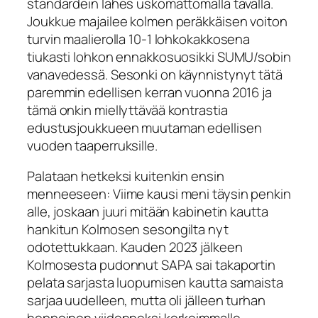
standardein lähes uskomattomalla tavalla.
Joukkue majailee kolmen peräkkäisen voiton
turvin maalierolla 10-1 lohkokakkosena
tiukasti lohkon ennakkosuosikki SUMU/sobin
vanavedessä. Sesonki on käynnistynyt tätä
paremmin edellisen kerran vuonna 2016 ja
tämä onkin miellyttävää kontrastia
edustusjoukkueen muutaman edellisen
vuoden taaperruksille.
Palataan hetkeksi kuitenkin ensin
menneeseen: Viime kausi meni täysin penkin
alle, joskaan juuri mitään kabinetin kautta
hankitun Kolmosen sesongilta nyt
odotettukkaan. Kauden 2023 jälkeen
Kolmosesta pudonnut SAPA sai takaportin
pelata sarjasta luopumisen kautta samaista
sarjaa uudelleen, mutta oli jälleen turhan