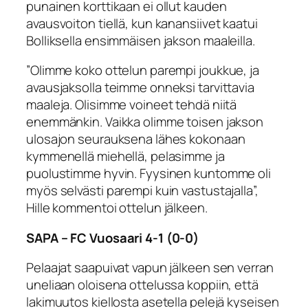
punainen korttikaan ei ollut kauden
avausvoiton tiellä, kun kanansiivet kaatui
Bolliksella ensimmäisen jakson maaleilla.
”Olimme koko ottelun parempi joukkue, ja
avausjaksolla teimme onneksi tarvittavia
maaleja. Olisimme voineet tehdä niitä
enemmänkin. Vaikka olimme toisen jakson
ulosajon seurauksena lähes kokonaan
kymmenellä miehellä, pelasimme ja
puolustimme hyvin. Fyysinen kuntomme oli
myös selvästi parempi kuin vastustajalla”,
Hille kommentoi ottelun jälkeen.
SAPA – FC Vuosaari 4-1 (0-0)
Pelaajat saapuivat vapun jälkeen sen verran
uneliaan oloisena ottelussa koppiin, että
lakimuutos kiellosta asetella pelejä kyseisen