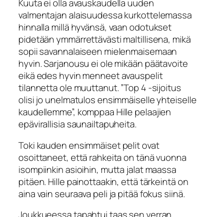
Kuuta ei olla avauskaudella uuden
valmentajan alaisuudessa kurkottelemassa
hinnalla millä hyvänsä, vaan odotukset
pidetään ymmärrettävästi maltillisena, mikä
sopii savannalaiseen mielenmaisemaan
hyvin. Sarjanousu ei ole mikään päätavoite
eikä edes hyvin menneet avauspelit
tilannetta ole muuttanut. ”Top 4 -sijoitus
olisi jo unelmatulos ensimmäiselle yhteiselle
kaudellemme”, komppaa Hille pelaajien
epävirallisia saunailtapuheita.
Toki kauden ensimmäiset pelit ovat
osoittaneet, että rahkeita on tänä vuonna
isompiinkin asioihin, mutta jalat maassa
pitäen. Hille painottaakin, että tärkeintä on
aina vain seuraava peli ja pitää fokus siinä.
Joukkueessa tapahtui taas sen verran