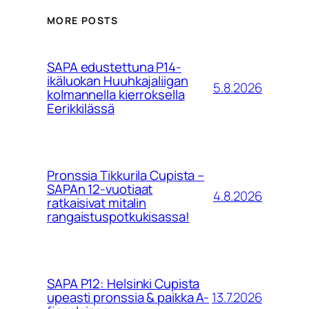
MORE POSTS
SAPA edustettuna P14-
ikäluokan Huuhkajaliigan
5.8.2026
kolmannella kierroksella
Eerikkilässä
Pronssia Tikkurila Cupista –
SAPAn 12-vuotiaat
4.8.2026
ratkaisivat mitalin
rangaistuspotkukisassa!
SAPA P12: Helsinki Cupista
13.7.2026
upeasti pronssia & paikka A-