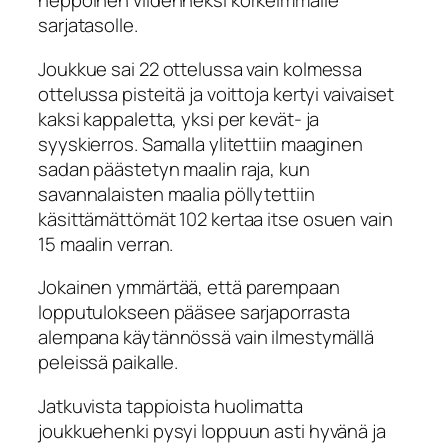
heppoinen viidenneksi korkeimmalle
sarjatasolle.
Joukkue sai 22 ottelussa vain kolmessa
ottelussa pisteitä ja voittoja kertyi vaivaiset
kaksi kappaletta, yksi per kevät- ja
syyskierros. Samalla ylitettiin maaginen
sadan päästetyn maalin raja, kun
savannalaisten maalia pöllytettiin
käsittämättömät 102 kertaa itse osuen vain
15 maalin verran.
Jokainen ymmärtää, että parempaan
lopputulokseen pääsee sarjaporrasta
alempana käytännössä vain ilmestymällä
peleissä paikalle.
Jatkuvista tappioista huolimatta
joukkuehenki pysyi loppuun asti hyvänä ja