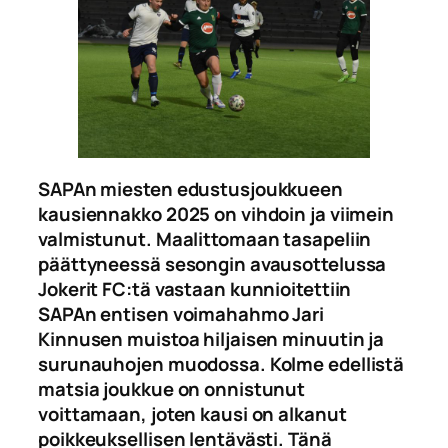
SAPAn miesten edustusjoukkueen
kausiennakko 2025 on vihdoin ja viimein
valmistunut. Maalittomaan tasapeliin
päättyneessä sesongin avausottelussa
Jokerit FC:tä vastaan kunnioitettiin
SAPAn entisen voimahahmo Jari
Kinnusen muistoa hiljaisen minuutin ja
surunauhojen muodossa. Kolme edellistä
matsia joukkue on onnistunut
voittamaan, joten kausi on alkanut
poikkeuksellisen lentävästi. Tänä