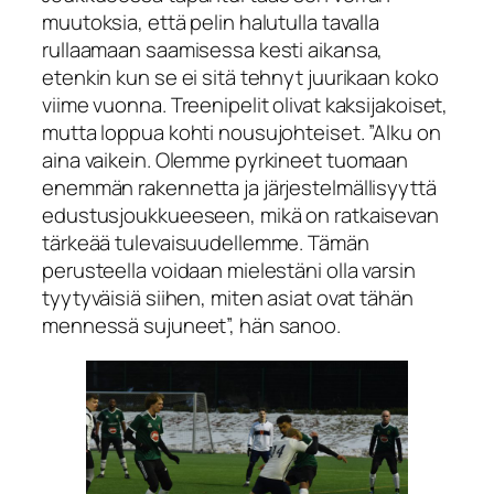
muutoksia, että pelin halutulla tavalla
rullaamaan saamisessa kesti aikansa,
etenkin kun se ei sitä tehnyt juurikaan koko
viime vuonna. Treenipelit olivat kaksijakoiset,
mutta loppua kohti nousujohteiset. ”Alku on
aina vaikein. Olemme pyrkineet tuomaan
enemmän rakennetta ja järjestelmällisyyttä
edustusjoukkueeseen, mikä on ratkaisevan
tärkeää tulevaisuudellemme. Tämän
perusteella voidaan mielestäni olla varsin
tyytyväisiä siihen, miten asiat ovat tähän
mennessä sujuneet”, hän sanoo.