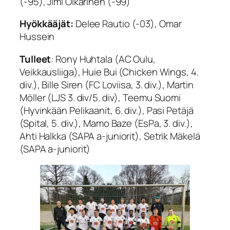
(-95), Jimi Oikarinen (-99)
Hyökkääjät:
Delee Rautio (-03), Omar
Hussein
Tulleet
: Rony Huhtala (AC Oulu,
Veikkausliiga), Huie Bui (Chicken Wings, 4.
div.), Bille Siren (FC Loviisa, 3. div.), Martin
Möller (LJS 3. div/5. div), Teemu Suomi
(Hyvinkään Pelikaanit, 6. div.), Pasi Petäjä
(Spital, 5. div.), Mamo Baze (EsPa, 3. div.),
Ahti Halkka (SAPA a-juniorit), Setrik Mäkelä
(SAPA a-juniorit)