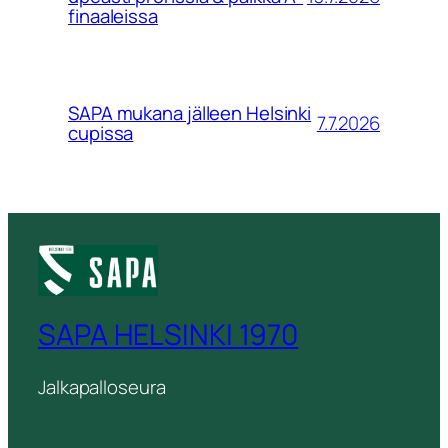
finaaleissa
SAPA mukana jälleen Helsinki
7.7.2026
cupissa
SAPA HELSINKI 1970
Jalkapalloseura