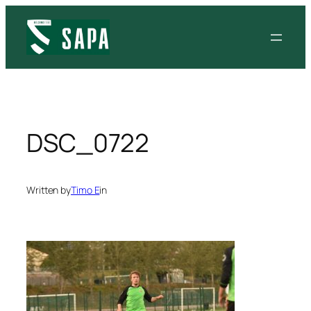
Siirry
sisältöön
DSC_0722
Written by
Timo E
in