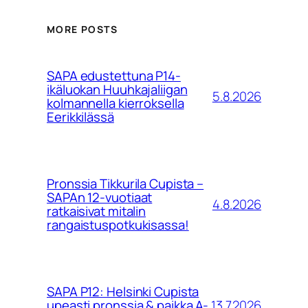
MORE POSTS
SAPA edustettuna P14-
ikäluokan Huuhkajaliigan
5.8.2026
kolmannella kierroksella
Eerikkilässä
Pronssia Tikkurila Cupista –
SAPAn 12-vuotiaat
4.8.2026
ratkaisivat mitalin
rangaistuspotkukisassa!
SAPA P12: Helsinki Cupista
13.7.2026
upeasti pronssia & paikka A-