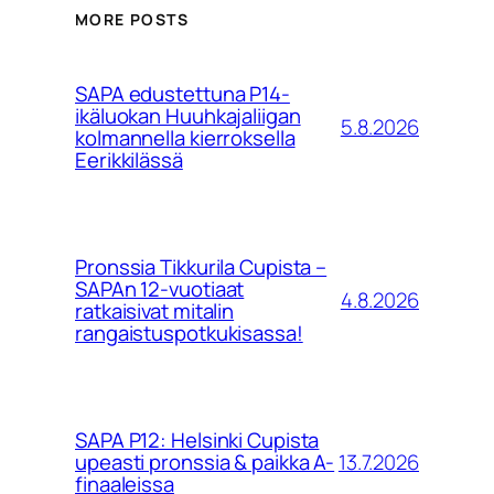
MORE POSTS
SAPA edustettuna P14-
ikäluokan Huuhkajaliigan
5.8.2026
kolmannella kierroksella
Eerikkilässä
Pronssia Tikkurila Cupista –
SAPAn 12-vuotiaat
4.8.2026
ratkaisivat mitalin
rangaistuspotkukisassa!
SAPA P12: Helsinki Cupista
13.7.2026
upeasti pronssia & paikka A-
finaaleissa