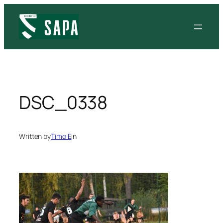
Siirry
sisältöön
DSC_0338
Written by
Timo E
in