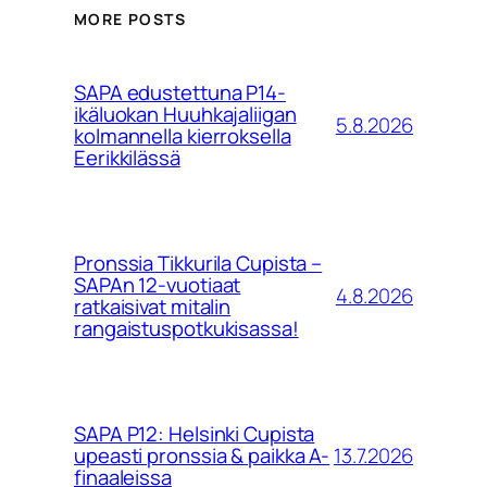
MORE POSTS
SAPA edustettuna P14-
ikäluokan Huuhkajaliigan
5.8.2026
kolmannella kierroksella
Eerikkilässä
Pronssia Tikkurila Cupista –
SAPAn 12-vuotiaat
4.8.2026
ratkaisivat mitalin
rangaistuspotkukisassa!
SAPA P12: Helsinki Cupista
13.7.2026
upeasti pronssia & paikka A-
finaaleissa