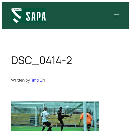
Siirry
sisältöön
DSC_0414-2
Written by
Timo E
in