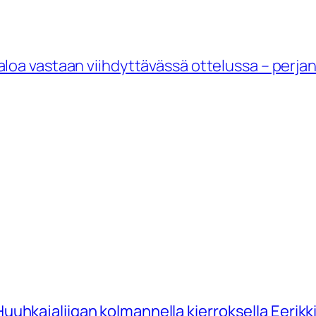
loa vastaan viihdyttävässä ottelussa – perjan
uhkajaliigan kolmannella kierroksella Eerikk