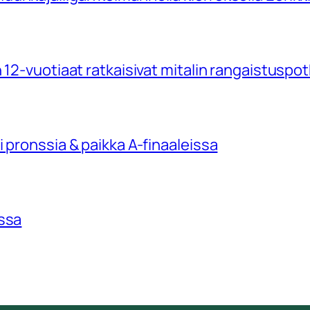
 12-vuotiaat ratkaisivat mitalin rangaistuspo
 pronssia & paikka A-finaaleissa
issa