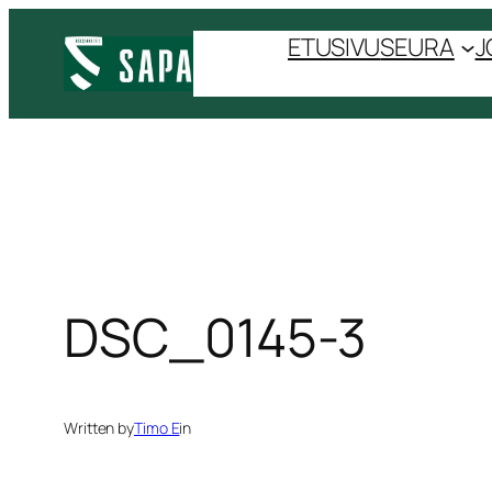
Siirry
ETUSIVU
SEURA
J
sisältöön
DSC_0145-3
Written by
Timo E
in