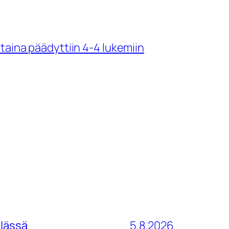
taina päädyttiin 4-4 lukemiin
ilässä
5.8.2026