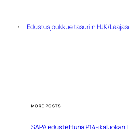
←
Edustusjoukkue tasuriin HJK/Laajasa
MORE POSTS
SAPA edustettuna P14-ikäluokan Hu