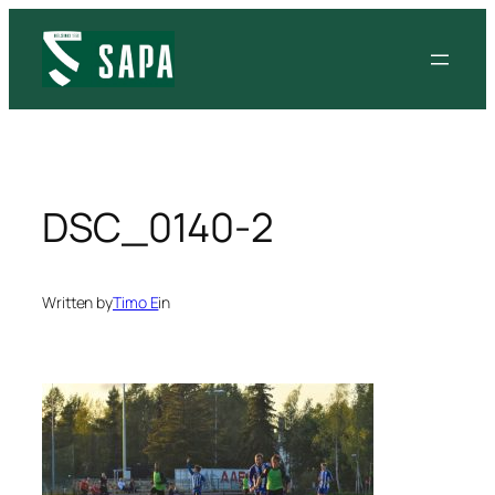
Siirry
sisältöön
DSC_0140-2
Written by
Timo E
in