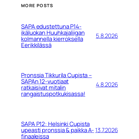
MORE POSTS
SAPA edustettuna P14-
ikäluokan Huuhkajaliigan
5.8.2026
kolmannella kierroksella
Eerikkilässä
Pronssia Tikkurila Cupista –
SAPAn 12-vuotiaat
4.8.2026
ratkaisivat mitalin
rangaistuspotkukisassa!
SAPA P12: Helsinki Cupista
13.7.2026
upeasti pronssia & paikka A-
finaaleissa