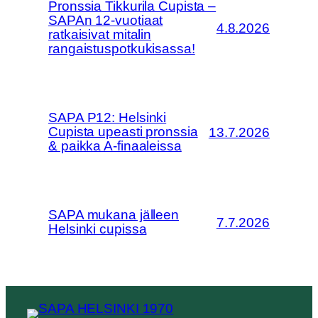
Pronssia Tikkurila Cupista –
SAPAn 12-vuotiaat
4.8.2026
ratkaisivat mitalin
rangaistuspotkukisassa!
SAPA P12: Helsinki
Cupista upeasti pronssia
13.7.2026
& paikka A-finaaleissa
SAPA mukana jälleen
7.7.2026
Helsinki cupissa