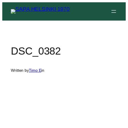
Siirry
sisältöön
DSC_0382
Written by
Timo E
in