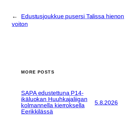
←
Edustusjoukkue pusersi Talissa hienon
voiton
MORE POSTS
SAPA edustettuna P14-
ikäluokan Huuhkajaliigan
5.8.2026
kolmannella kierroksella
Eerikkilässä