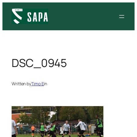
Siirry
sisältöön
DSC_0945
Written by
Timo E
in