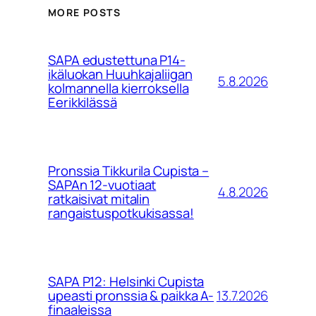
MORE POSTS
SAPA edustettuna P14-
ikäluokan Huuhkajaliigan
5.8.2026
kolmannella kierroksella
Eerikkilässä
Pronssia Tikkurila Cupista –
SAPAn 12-vuotiaat
4.8.2026
ratkaisivat mitalin
rangaistuspotkukisassa!
SAPA P12: Helsinki Cupista
13.7.2026
upeasti pronssia & paikka A-
finaaleissa