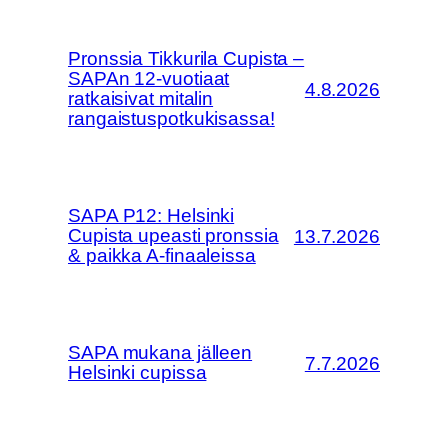
Pronssia Tikkurila Cupista –
SAPAn 12-vuotiaat
4.8.2026
ratkaisivat mitalin
rangaistuspotkukisassa!
SAPA P12: Helsinki
Cupista upeasti pronssia
13.7.2026
& paikka A-finaaleissa
SAPA mukana jälleen
7.7.2026
Helsinki cupissa