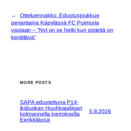
←
Otteluennakko: Edustusjoukkue
perjantaina Käpylässä FC Puimuria
vastaan – ”Nyt on se hetki kun pisteitä on
kerättävä”
MORE POSTS
SAPA edustettuna P14-
ikäluokan Huuhkajaliigan
5.8.2026
kolmannella kierroksella
Eerikkilässä