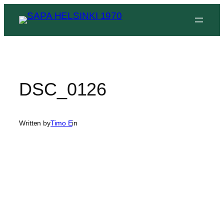
Siirry
sisältöön
DSC_0126
Written by
Timo E
in