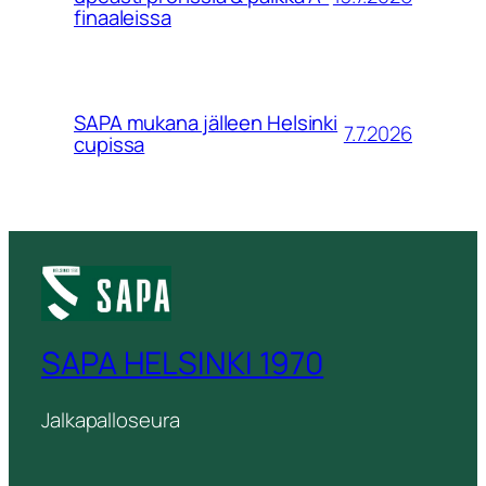
finaaleissa
SAPA mukana jälleen Helsinki
7.7.2026
cupissa
SAPA HELSINKI 1970
Jalkapalloseura