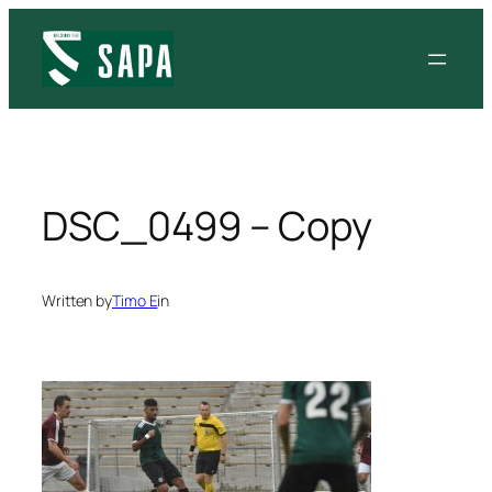
Siirry
sisältöön
DSC_0499 – Copy
Written by
Timo E
in