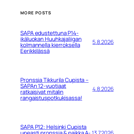
MORE POSTS
SAPA edustettuna P14-
ikäluokan Huuhkajaliigan
5.8.2026
kolmannella kierroksella
Eerikkilässä
Pronssia Tikkurila Cupista –
SAPAn 12-vuotiaat
4.8.2026
ratkaisivat mitalin
rangaistuspotkukisassa!
SAPA P12: Helsinki Cupista
13.7.2026
upeasti pronssia & paikka A-