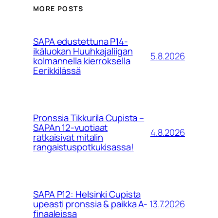
MORE POSTS
SAPA edustettuna P14-
ikäluokan Huuhkajaliigan
5.8.2026
kolmannella kierroksella
Eerikkilässä
Pronssia Tikkurila Cupista –
SAPAn 12-vuotiaat
4.8.2026
ratkaisivat mitalin
rangaistuspotkukisassa!
SAPA P12: Helsinki Cupista
13.7.2026
upeasti pronssia & paikka A-
finaaleissa