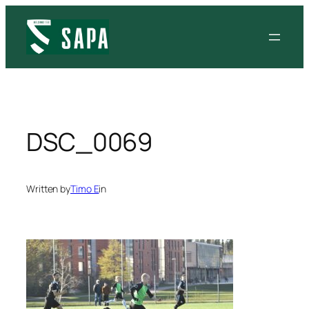
Siirry
sisältöön
DSC_0069
Written by
Timo E
in