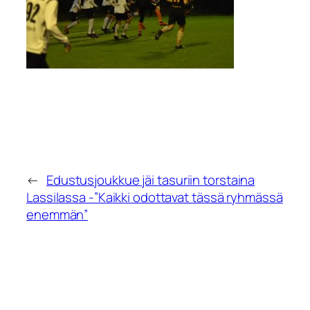
←
Edustusjoukkue jäi tasuriin torstaina
Lassilassa -”Kaikki odottavat tässä ryhmässä
enemmän”