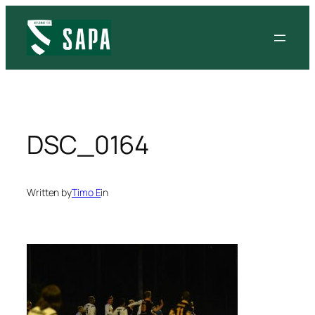
Siirry
sisältöön
DSC_0164
Written by
Timo E
in