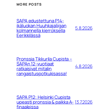
MORE POSTS
SAPA edustettuna P14-
ikäluokan Huuhkajaliigan
5.8.2026
kolmannella kierroksella
Eerikkilässä
Pronssia Tikkurila Cupista –
SAPAn 12-vuotiaat
4.8.2026
ratkaisivat mitalin
rangaistuspotkukisassa!
SAPA P12: Helsinki Cupista
13.7.2026
upeasti pronssia & paikka A-
finaaleissa