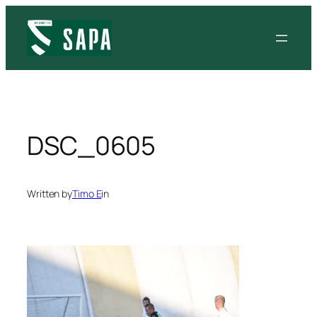
Siirry
sisältöön
DSC_0605
Written by
Timo E
in