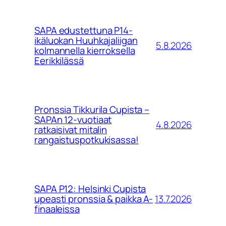
SAPA edustettuna P14-
ikäluokan Huuhkajaliigan
5.8.2026
kolmannella kierroksella
Eerikkilässä
Pronssia Tikkurila Cupista –
SAPAn 12-vuotiaat
4.8.2026
ratkaisivat mitalin
rangaistuspotkukisassa!
SAPA P12: Helsinki Cupista
13.7.2026
upeasti pronssia & paikka A-
finaaleissa