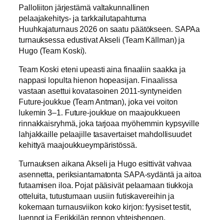
Palloliiton järjestämä valtakunnallinen
pelaajakehitys- ja tarkkailutapahtuma
Huuhkajaturnaus 2026 on saatu päätökseen. SAPAa
turnauksessa edustivat Akseli (Team Källman) ja
Hugo (Team Koski).
Team Koski eteni upeasti aina finaaliin saakka ja
nappasi lopulta hienon hopeasijan. Finaalissa
vastaan asettui kovatasoinen 2011‑syntyneiden
Future‑joukkue (Team Antman), joka vei voiton
lukemin 3–1. Future‑joukkue on maajoukkueen
rinnakkaisryhmä, joka tarjoaa myöhemmin kypsyville
lahjakkaille pelaajille tasavertaiset mahdollisuudet
kehittyä maajoukkueympäristössä.
Turnauksen aikana Akseli ja Hugo esittivät vahvaa
asennetta, periksiantamatonta SAPA‑sydäntä ja aitoa
futaamisen iloa. Pojat pääsivät pelaamaan tiukkoja
otteluita, tutustumaan uusiin futiskavereihin ja
kokemaan turnausviikon koko kirjon: fyysiset testit,
luennot ja Eerikkilän rennon yhteishengen.