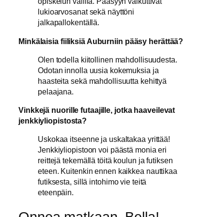
opiskelun välillä. Pääsyyn vaikuttivat
lukioarvosanat sekä näyttöni
jalkapallokentällä.
Minkälaisia fiiliksiä Auburniin pääsy herättää?
Olen todella kiitollinen mahdollisuudesta.
Odotan innolla uusia kokemuksia ja
haasteita sekä mahdollisuutta kehittyä
pelaajana.
Vinkkejä nuorille futaajille, jotka haaveilevat
jenkkiyliopistosta?
Uskokaa itseenne ja uskaltakaa yrittää!
Jenkkiyliopistoon voi päästä monia eri
reittejä tekemällä töitä koulun ja futiksen
eteen. Kuitenkin ennen kaikkea nauttikaa
futiksesta, sillä intohimo vie teitä
eteenpäin.