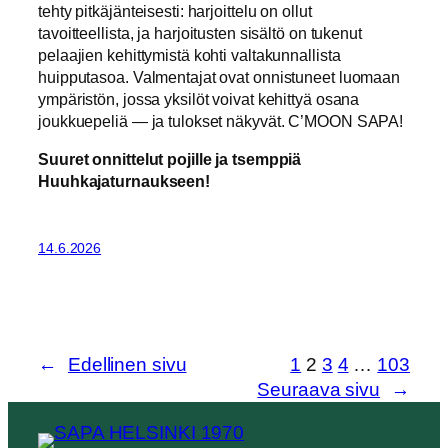
tehty pitkäjänteisesti: harjoittelu on ollut
tavoitteellista, ja harjoitusten sisältö on tukenut
pelaajien kehittymistä kohti valtakunnallista
huipputasoa. Valmentajat ovat onnistuneet luomaan
ympäristön, jossa yksilöt voivat kehittyä osana
joukkuepeliä — ja tulokset näkyvät. C’MOON SAPA!
Suuret onnittelut pojille ja tsemppiä
Huuhkajaturnaukseen!
14.6.2026
←
Edellinen sivu
1
2
3
4
…
103
Seuraava sivu
→