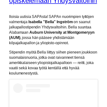
opiskelemaan Yhdysvaltoihin
Iloisia uutisia SAPAsta! SAPAn nuorimpien tyttöjen
valmentaja
Isabella ”Bella” Ingström
on saanut
jalkapallostipendin Yhdysvaltoihin. Bella suuntaa
Alabamaan
Auburn University at Montgomeryyn
(AUM)
, jossa hän pääsee yhdistämään
kilpajalkapallon ja yliopisto-opinnot.
Stipendin myötä Bella liittyy siihen pieneen joukkoon
suomalaisnuoria, jotka ovat raivanneet tiensä
amerikkalaiseen yliopistojalkapalloon — reitti, joka
vaatii sekä kovaa työtä kentällä että hyvää
koulumenestystä.