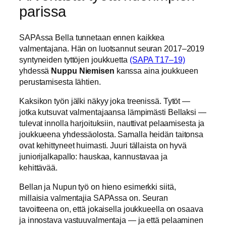
parissa
SAPAssa Bella tunnetaan ennen kaikkea
valmentajana. Hän on luotsannut seuran 2017–2019
syntyneiden tyttöjen joukkuetta
(SAPA T17–19)
yhdessä
Nuppu Niemisen
kanssa aina joukkueen
perustamisesta lähtien.
Kaksikon työn jälki näkyy joka treenissä. Tytöt —
jotka kutsuvat valmentajaansa lämpimästi Bellaksi —
tulevat innolla harjoituksiin, nauttivat pelaamisesta ja
joukkueena yhdessäolosta. Samalla heidän taitonsa
ovat kehittyneet huimasti. Juuri tällaista on hyvä
juniorijalkapallo: hauskaa, kannustavaa ja
kehittävää.
Bellan ja Nupun työ on hieno esimerkki siitä,
millaisia valmentajia SAPAssa on. Seuran
tavoitteena on, että jokaisella joukkueella on osaava
ja innostava vastuuvalmentaja — ja että pelaaminen