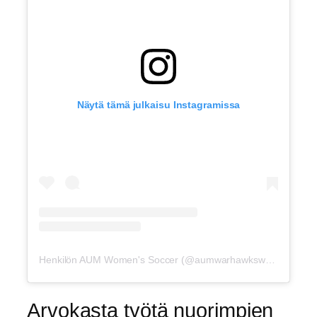
Näytä tämä julkaisu Instagramissa
Henkilön AUM Women's Soccer (@aumwarhawkswsoc) jakama julkaisu
Arvokasta työtä nuorimpien