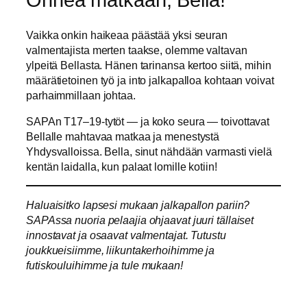
Onnea matkaan, Bella!
Vaikka onkin haikeaa päästää yksi seuran
valmentajista merten taakse, olemme valtavan
ylpeitä Bellasta. Hänen tarinansa kertoo siitä, mihin
määrätietoinen työ ja into jalkapalloa kohtaan voivat
parhaimmillaan johtaa.
SAPAn T17–19-tytöt — ja koko seura — toivottavat
Bellalle mahtavaa matkaa ja menestystä
Yhdysvalloissa. Bella, sinut nähdään varmasti vielä
kentän laidalla, kun palaat lomille kotiin!
Haluaisitko lapsesi mukaan jalkapallon pariin?
SAPAssa nuoria pelaajia ohjaavat juuri tällaiset
innostavat ja osaavat valmentajat. Tutustu
joukkueisiimme, liikuntakerhoihimme ja
futiskouluihimme
ja tule mukaan!