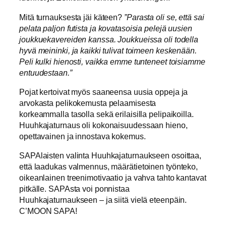
Mitä turnauksesta jäi käteen?
”Parasta oli se, että sai
pelata paljon futista ja kovatasoisia pelejä uusien
joukkuekavereiden kanssa. Joukkueissa oli todella
hyvä meininki, ja kaikki tulivat toimeen keskenään.
Peli kulki hienosti, vaikka emme tunteneet toisiamme
entuudestaan.”
Pojat kertoivat myös saaneensa uusia oppeja ja
arvokasta pelikokemusta pelaamisesta
korkeammalla tasolla sekä erilaisilla pelipaikoilla.
Huuhkajaturnaus oli kokonaisuudessaan hieno,
opettavainen ja innostava kokemus.
SAPAlaisten valinta Huuhkajaturnaukseen osoittaa,
että laadukas valmennus, määrätietoinen työnteko,
oikeanlainen treenimotivaatio ja vahva tahto kantavat
pitkälle. SAPAsta voi ponnistaa
Huuhkajaturnaukseen – ja siitä vielä eteenpäin.
C’MOON SAPA!