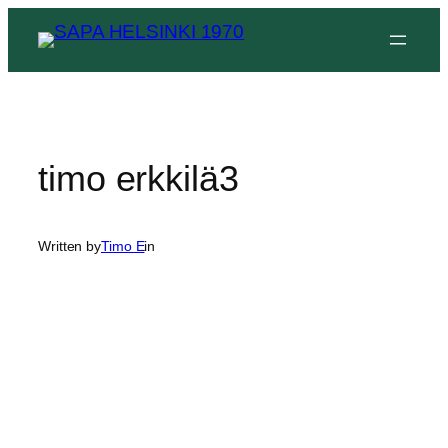
Siirry
sisältöön
timo erkkilä3
Written by
Timo E
in