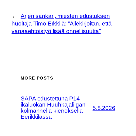
←
Arjen sankari, miesten edustuksen
huoltaja Timo Erkkilä: ”Allekirjoitan, että
vapaaehtoistyö lisää onnellisuutta”
MORE POSTS
SAPA edustettuna P14-
ikäluokan Huuhkajaliigan
5.8.2026
kolmannella kierroksella
Eerikkilässä