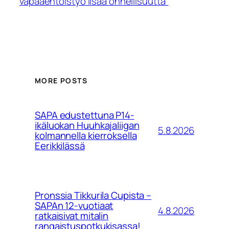
vapaaehtoistyö lisää onnellisuutta”
MORE POSTS
SAPA edustettuna P14-
ikäluokan Huuhkajaliigan
5.8.2026
kolmannella kierroksella
Eerikkilässä
Pronssia Tikkurila Cupista –
SAPAn 12-vuotiaat
4.8.2026
ratkaisivat mitalin
rangaistuspotkukisassa!