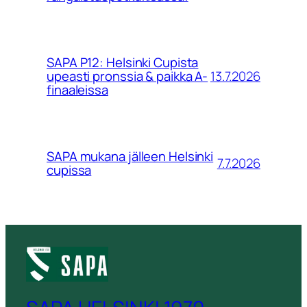
SAPA P12: Helsinki Cupista
13.7.2026
upeasti pronssia & paikka A-
finaaleissa
SAPA mukana jälleen Helsinki
7.7.2026
cupissa