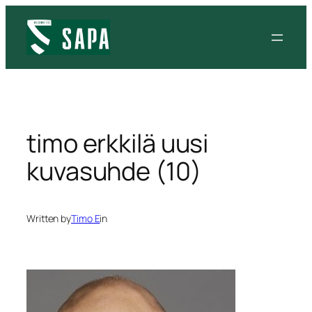
Siirry
sisältöön
timo erkkilä uusi
kuvasuhde (10)
Written by
Timo E
in