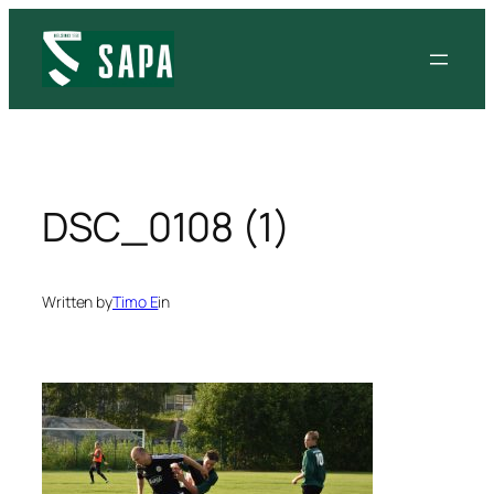
Siirry
sisältöön
DSC_0108 (1)
Written by
Timo E
in