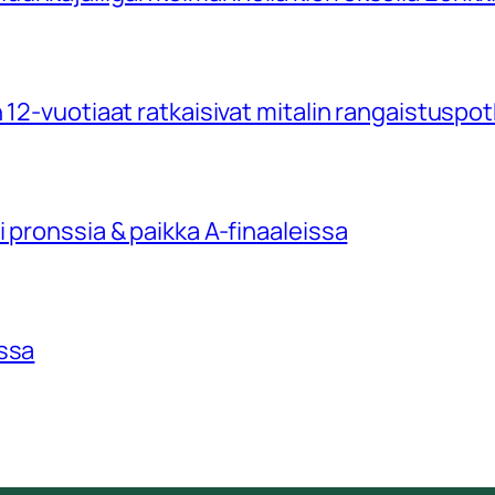
 12-vuotiaat ratkaisivat mitalin rangaistuspo
 pronssia & paikka A-finaaleissa
issa