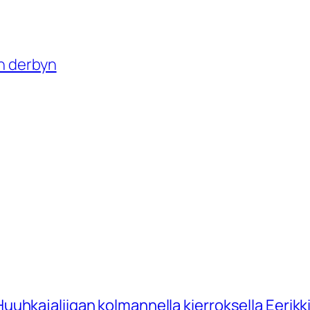
an derbyn
uhkajaliigan kolmannella kierroksella Eerikk