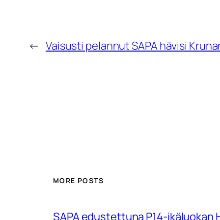
←
Vaisusti pelannut SAPA hävisi Krun
MORE POSTS
SAPA edustettuna P14-ikäluokan Hu