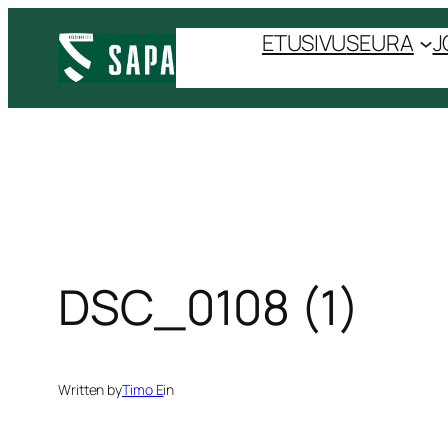
Siirry
ETUSIVU
SEURA
J
sisältöön
DSC_0108 (1)
Written by
Timo E
in