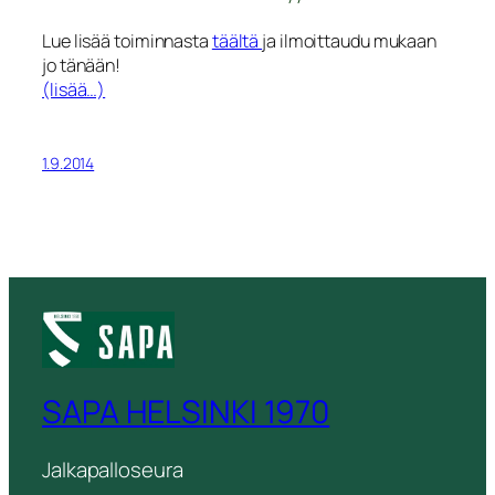
Lue lisää toiminnasta
täältä
ja ilmoittaudu mukaan
jo tänään!
(lisää…)
1.9.2014
SAPA HELSINKI 1970
Jalkapalloseura