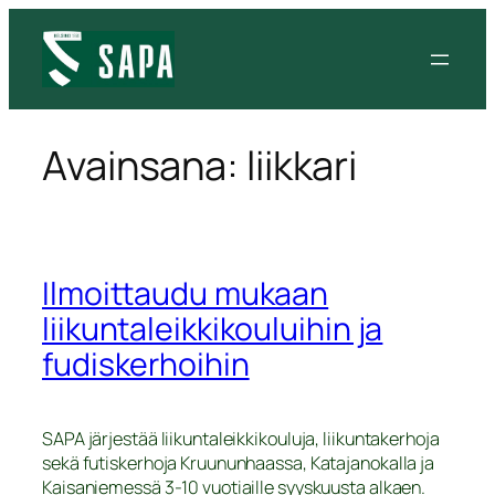
Siirry
sisältöön
Avainsana:
liikkari
Ilmoittaudu mukaan
liikuntaleikkikouluihin ja
fudiskerhoihin
SAPA järjestää liikuntaleikkikouluja, liikuntakerhoja
sekä futiskerhoja Kruununhaassa, Katajanokalla ja
Kaisaniemessä 3-10 vuotiaille syyskuusta alkaen.