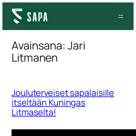
Siirry
sisältöön
Avainsana:
Jari
Litmanen
Jouluterveiset sapalaisille
itseltään Kuningas
Litmaselta!