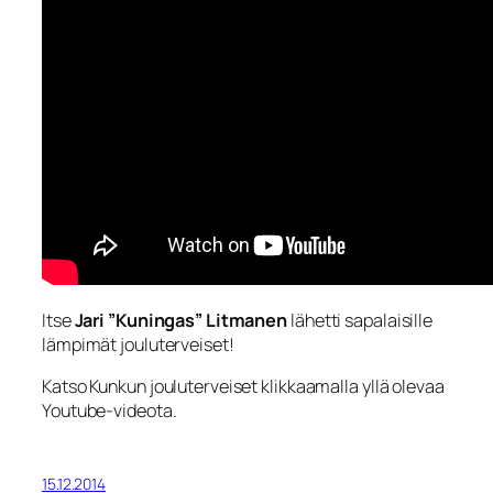
Itse
Jari ”Kuningas” Litmanen
lähetti sapalaisille
lämpimät jouluterveiset!
Katso Kunkun jouluterveiset klikkaamalla yllä olevaa
Youtube-videota.
15.12.2014