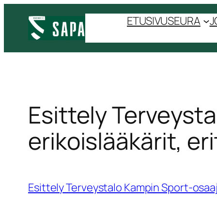
ETUSIVU
SEURA
J
Esittely Terveyst
erikoislääkärit, er
Esittely Terveystalo Kampin Sport-osaaji