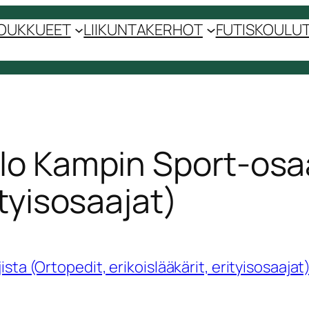
OUKKUEET
LIIKUNTAKERHOT
FUTISKOULUT 
alo Kampin Sport-osaa
ityisosaajat)
sta (Ortopedit, erikoislääkärit, erityisosaajat