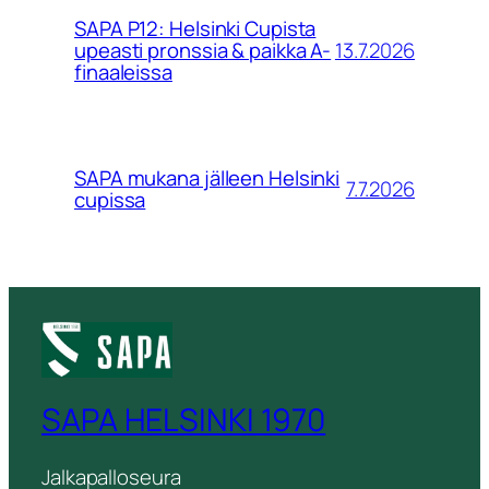
SAPA P12: Helsinki Cupista
13.7.2026
upeasti pronssia & paikka A-
finaaleissa
SAPA mukana jälleen Helsinki
7.7.2026
cupissa
SAPA HELSINKI 1970
Jalkapalloseura