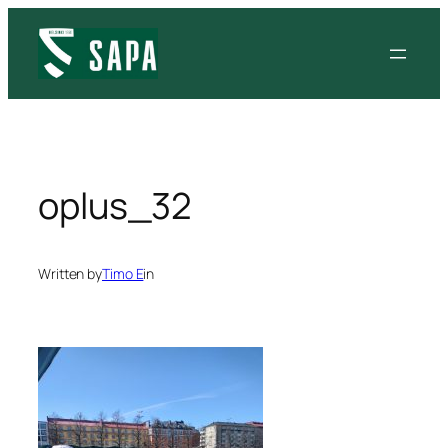
Siirry
sisältöön
oplus_32
Written by
Timo E
in