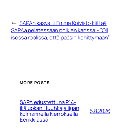
←
SAPAn kasvatti Emma Koivisto kiittää
SAPAa pelatessaan poikien kanssa – ”Oli
isossa roolissa, että pääsin kehittymään”
MORE POSTS
SAPA edustettuna P14-
ikäluokan Huuhkajaliigan
5.8.2026
kolmannella kierroksella
Eerikkilässä