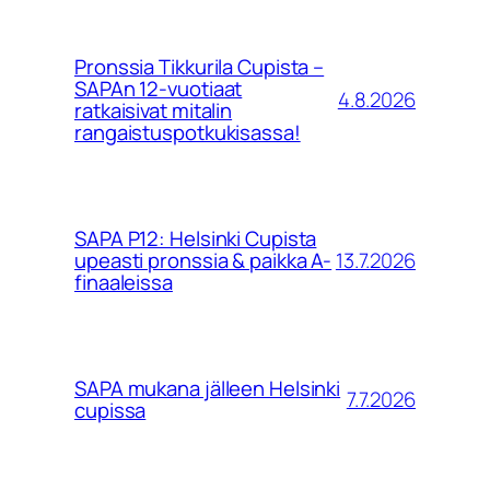
Pronssia Tikkurila Cupista –
SAPAn 12-vuotiaat
4.8.2026
ratkaisivat mitalin
rangaistuspotkukisassa!
SAPA P12: Helsinki Cupista
13.7.2026
upeasti pronssia & paikka A-
finaaleissa
SAPA mukana jälleen Helsinki
7.7.2026
cupissa