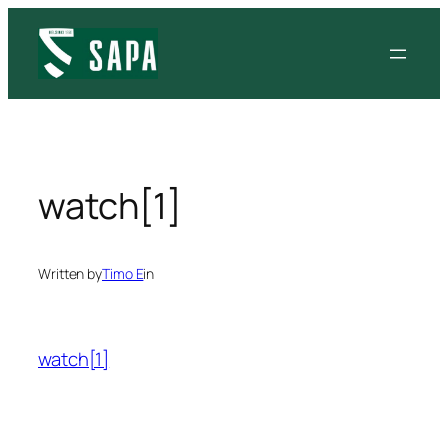
Siirry
sisältöön
watch[1]
Written by
Timo E
in
watch[1]