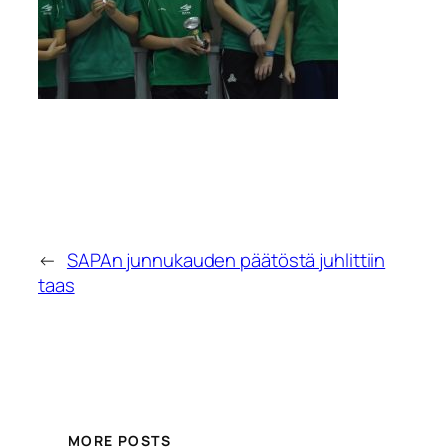
←
SAPAn junnukauden päätöstä juhlittiin
taas
MORE POSTS