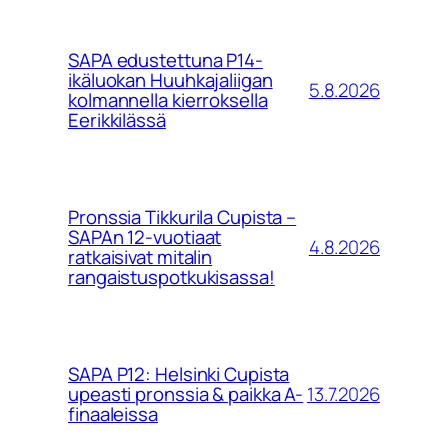
SAPA edustettuna P14-
ikäluokan Huuhkajaliigan
5.8.2026
kolmannella kierroksella
Eerikkilässä
Pronssia Tikkurila Cupista –
SAPAn 12-vuotiaat
4.8.2026
ratkaisivat mitalin
rangaistuspotkukisassa!
SAPA P12: Helsinki Cupista
13.7.2026
upeasti pronssia & paikka A-
finaaleissa