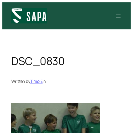
Siirry
sisältöön
DSC_0830
Written by
Timo E
in