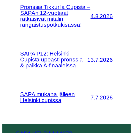
Pronssia Tikkurila Cupista –
SAPAn 12-vuotiaat
4.8.2026
ratkaisivat mitalin
rangaistuspotkukisassa!
SAPA P12: Helsinki
Cupista upeasti pronssia
13.7.2026
& paikka A-finaaleissa
SAPA mukana jälleen
7.7.2026
Helsinki cupissa