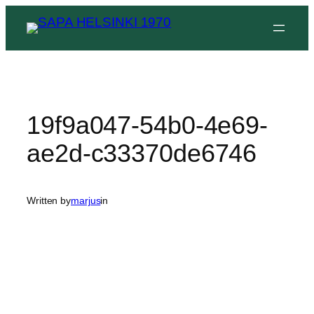
Siirry
sisältöön
19f9a047-54b0-4e69-
ae2d-c33370de6746
Written by
marjus
in