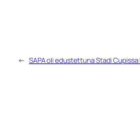
←
SAPA oli edustettuna Stadi Cupiss