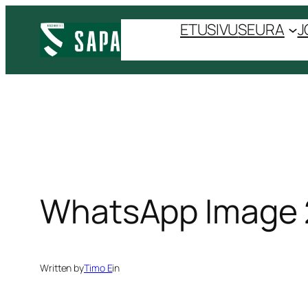
Siirry
ETUSIVU
SEURA
J
sisältöön
WhatsApp Image 20
Written by
Timo E
in