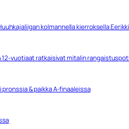
uhkajaliigan kolmannella kierroksella Eerikk
 12-vuotiaat ratkaisivat mitalin rangaistuspo
 pronssia & paikka A-finaaleissa
issa