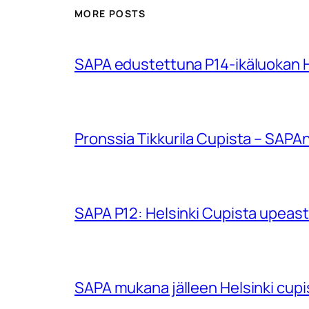
MORE POSTS
SAPA edustettuna P14-ikäluokan Hu
Pronssia Tikkurila Cupista – SAPAn
SAPA P12: Helsinki Cupista upeasti
SAPA mukana jälleen Helsinki cup