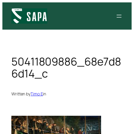
Siirry
sisältöön
50411809886_68e7d8
6d14_c
Written by
Timo E
in