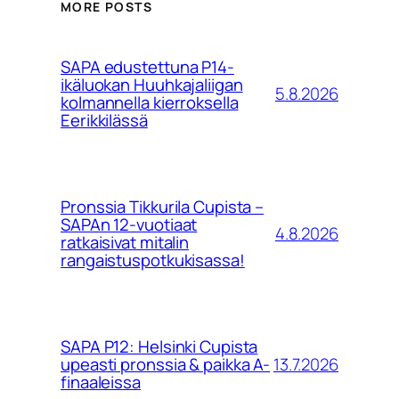
MORE POSTS
SAPA edustettuna P14-
ikäluokan Huuhkajaliigan
5.8.2026
kolmannella kierroksella
Eerikkilässä
Pronssia Tikkurila Cupista –
SAPAn 12-vuotiaat
4.8.2026
ratkaisivat mitalin
rangaistuspotkukisassa!
SAPA P12: Helsinki Cupista
13.7.2026
upeasti pronssia & paikka A-
finaaleissa