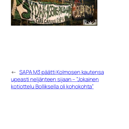
←
SAPA M3 päätti Kolmosen kautensa
upeasti neljänteen sijaan – ”Jokainen
kotiottelu Bolliksella oli kohokohta”