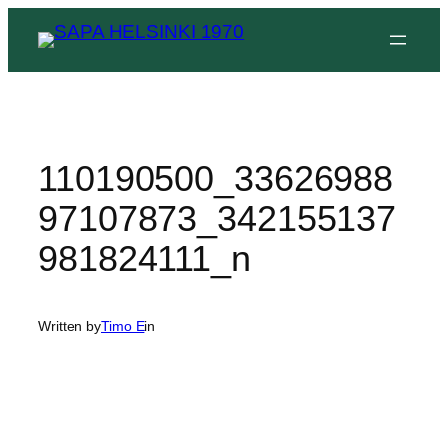
Siirry
sisältöön
110190500_33626988
97107873_342155137
981824111_n
Written by
Timo E
in