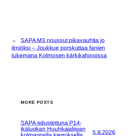
←
SAPA M3 noussut pikavauhtia jo
ilmiöksi – Joukkue porskuttaa fanien
tukemana Kolmosen kärkikahinoissa
MORE POSTS
SAPA edustettuna P14-
ikäluokan Huuhkajaliigan
5.8.2026
kolmannella kierroksella