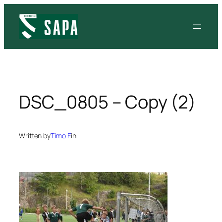
Siirry
sisältöön
DSC_0805 – Copy (2)
Written by
Timo E
in