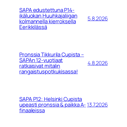
SAPA edustettuna P14-
ikäluokan Huuhkajaliigan
5.8.2026
kolmannella kierroksella
Eerikkilässä
Pronssia Tikkurila Cupista –
SAPAn 12-vuotiaat
4.8.2026
ratkaisivat mitalin
rangaistuspotkukisassa!
SAPA P12: Helsinki Cupista
13.7.2026
upeasti pronssia & paikka A-
finaaleissa