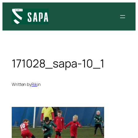
Siirry
sisältöön
171028_sapa-10_1
Written by
Rik
in