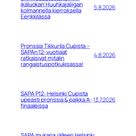
ikäluokan Huuhkajaliigan
5.8.2026
kolmannella kierroksella
Eerikkilässä
Pronssia Tikkurila Cupista –
SAPAn 12-vuotiaat
4.8.2026
ratkaisivat mitalin
rangaistuspotkukisassa!
SAPA P12: Helsinki Cupista
13.7.2026
upeasti pronssia & paikka A-
finaaleissa
SAPA mukana jälleen Helsinki