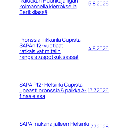
ikäluokan Huuhkajaliigan
5.8.2026
kolmannella kierroksella
Eerikkilässä
Pronssia Tikkurila Cupista –
SAPAn 12-vuotiaat
4.8.2026
ratkaisivat mitalin
rangaistuspotkukisassa!
SAPA P12: Helsinki Cupista
13.7.2026
upeasti pronssia & paikka A-
finaaleissa
SAPA mukana jälleen Helsinki
7.7.2026