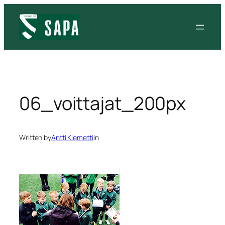
Siirry
sisältöön
06_voittajat_200px
Written by
Antti Klemetti
in